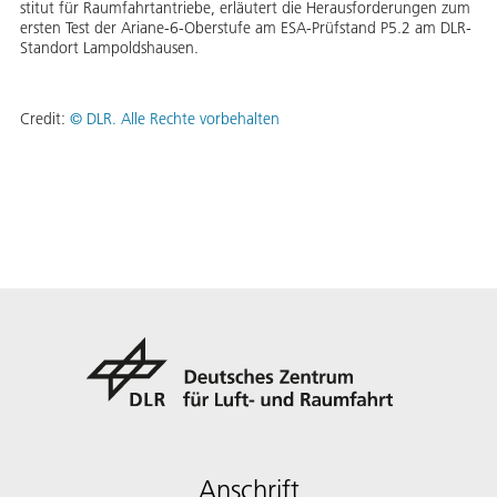
sti­tut für Raum­fahrt­an­trie­be, er­läu­tert die Her­aus­for­de­run­gen zum
ers­ten Test der Aria­ne-6-Ober­stu­fe am ESA-Prüf­stand P5.2 am DLR-
Stand­ort Lam­polds­hau­sen.
Credit:
©
DLR. Alle Rechte vorbehalten
Anschrift