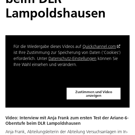
Lampoldshausen
Für die Wiedergabe dieses Videos auf
Quickchannel.com
ist Ihre Zustimmung zur Speicherung von Daten ('Cookies')
erforderlich. Unter
Datenschutz-Einstellungen
können Sie
Ihre Wahl einsehen und verändern.
Zustimmen und Video
anzeigen
Video: Interview mit Anja Frank zum ersten Test der Ariane-6-
Oberstufe beim DLR Lampoldshausen
An­ja Frank, Ab­tei­lungs­lei­te­rin der Ab­tei­lung Ver­suchs­an­la­gen im In­