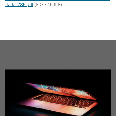
stade_786.pdf
(
PDF
/
464
KB
)