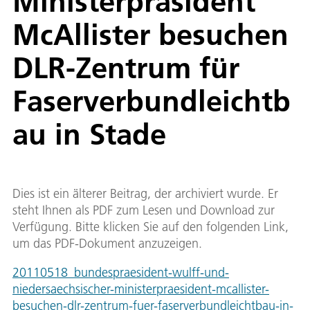
Ministerpräsident
McAllister besuchen
DLR-Zentrum für
Faserverbundleichtb
au in Stade
Dies ist ein älterer Beitrag, der archiviert wurde. Er
steht Ihnen als PDF zum Lesen und Download zur
Verfügung. Bitte klicken Sie auf den folgenden Link,
um das PDF-Dokument anzuzeigen.
20110518_bundespraesident-wulff-und-
niedersaechsischer-ministerpraesident-mcallister-
besuchen-dlr-zentrum-fuer-faserverbundleichtbau-in-