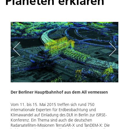
Planeten erklären
Erdb
Der Berliner Hauptbahnhof aus dem All vermessen
Jako
", in
Vom 11. bis 15. Mai 2015 treffen sich rund 750
Der g
internationale Experten für Erdbeobachtung und
schne
Klimawandel auf Einladung des DLR in Berlin zur ISRSE-
wande
r den
Konferenz. Ein Thema sind auch die deutschen
ist a
Radarsatelliten-Missionen TerraSAR-X und TanDEM-X: Die