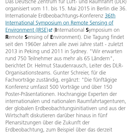
Das Deutsche Zentrum für Luft- und Raumfahrt (DLR)
organisiert vom 11. bis 15. Mai 2015 in Berlin die 36.
Internationale Erdbeobachtungs-Konferenz
36th
International Symposium on Remote Sensing of
Environment (IRSE)
(
I
nternational
S
ymposium on
R
emote
S
ensing of
E
nvironment). Die Tagung findet
seit den 1960er Jahren alle zwei Jahre statt - zuletzt
2013 in Peking und 2011 in Sydney. "Wir erwarten
rund 750 Teilnehmer aus mehr als 65 Ländern",
berichtet Dr. Helmut Staudenrausch, Leiter des DLR-
Organisationsteams. Gunter Schreier, für die
Fachvorträge zuständig, ergänzt: "Die fünftägige
Konferenz umfasst 500 Vorträge und über 150
Poster-Präsentationen. Hochrangige Experten der
internationalen und nationalen Raumfahrtagenturen,
der globalen Erdbeobachtungsinitiativen und aus der
Wirtschaft diskutieren darüber hinaus in fünf
Plenarsitzungen über die Zukunft der
Erdbeobachtung, zum Beispiel über das derzeit