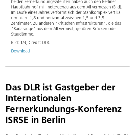
Satel
beiden Fernerkundungssatelliten haben auch den Berliner
Glets
Hauptbahnhof millimetergenau aus dem All vermessen (Bild).
Im Laufe eines Jahres verformt sich der Stahlkomplex vertikal
Bild:
um bis zu 1,8 und horizontal zwischen 1,5 und 3,5
Zentimeter. Zu anderen "kritischen Infrastrukturen", die das
Down
"Radarauge" aus dem All vermisst, gehören Brücken oder
Staudämme.
Bild:
1
/
3
,
Credit:
DLR.
Download
Das DLR ist Gastgeber der
Internationalen
Fernerkundungs-Konferenz
ISRSE in Berlin