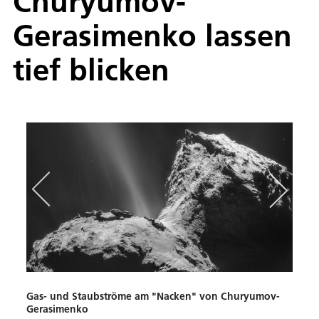
Churyumov-
Gerasimenko lassen
tief blicken
Gas- und Staubströme am "Nacken" von Churyumov-
VIRT
Gerasimenko
Temp