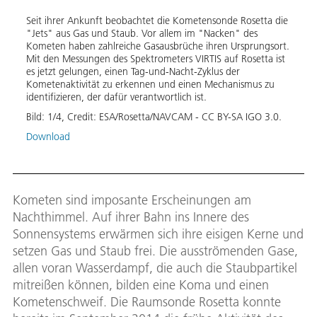
erden
Seit ihrer Ankunft beobachtet die Kometensonde Rosetta die
Messr
n
"Jets" aus Gas und Staub. Vor allem im "Nacken" des
Septe
che
Kometen haben zahlreiche Gasausbrüche ihren Ursprungsort.
Infra
Mit den Messungen des Spektrometers VIRTIS auf Rosetta ist
direk
 und
es jetzt gelungen, einen Tag-und-Nacht-Zyklus der
und h
Kometenaktivität zu erkennen und einen Mechanismus zu
Eisko
identifizieren, der dafür verantwortlich ist.
die ni
für d
Bild:
1
/
4
,
Credit:
ESA/Rosetta/NAVCAM - CC BY-SA IGO 3.0.
zwisc
Download
Bild:
Down
Kometen sind imposante Erscheinungen am
Nachthimmel. Auf ihrer Bahn ins Innere des
Sonnensystems erwärmen sich ihre eisigen Kerne und
setzen Gas und Staub frei. Die ausströmenden Gase,
allen voran Wasserdampf, die auch die Staubpartikel
mitreißen können, bilden eine Koma und einen
Kometenschweif. Die Raumsonde Rosetta konnte