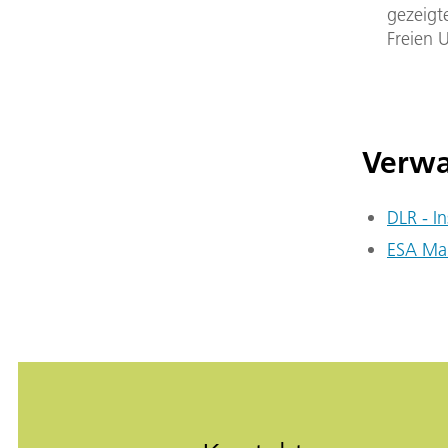
gezeigt
Freien U
Verwa
DLR - In
ESA Mar