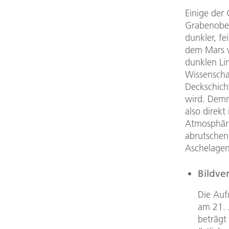
Einige der
Grabenoberk
dunkler, fe
dem Mars w
dunklen Li
Wissenscha
Deckschich
wird. Demn
also direk
Atmosphäre
abrutschen
Aschelagen
Bildve
Die Auf
am 21. 
beträgt 