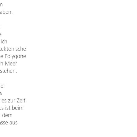
on
haben.
n
e
lich
tektonische
ie Polygone
hen Meer
stehen.
der
s
es zur Zeit
s ist beim
t dem
asse aus