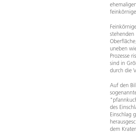
Download
ehemaligen 
feinkörnig
Feinkörnig
stehenden 
Oberfläche,
uneben wie
Prozesse r
sind in Gr
durch die 
Auf den Bi
sogenannte
"pfannkuche
des Einsch
Einschlag 
herausgesc
dem Krater 