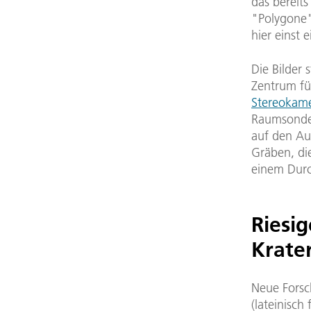
das bereits
"Polygone"
hier einst 
Die Bilder
Zentrum fü
Stereokam
Raumsonde 
auf den Au
Gräben, di
einem Durc
Riesi
Krate
on Mars Express. Die
Neue Forsc
nördlicher Breite. Das Netzwerk
 Mars gebracht.
(lateinisch