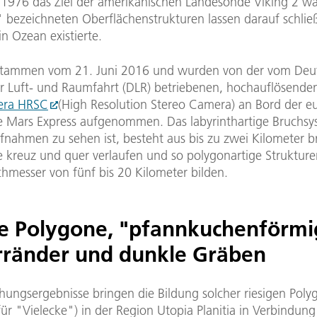
 1976 das Ziel der amerikanischen Landesonde Viking 2 war
 bezeichneten Oberflächenstrukturen lassen darauf schlie
ein Ozean existierte.
 stammen vom 21. Juni 2016 und wurden von der vom Deu
r Luft- und Raumfahrt (DLR) betriebenen, hochauflösende
era HRSC
(High Resolution Stereo Camera) an Bord der e
Mars Express aufgenommen. Das labyrinthartige Bruchsy
fnahmen zu sehen ist, besteht aus bis zu zwei Kilometer b
e kreuz und quer verlaufen und so polygonartige Strukture
hmesser von fünf bis 20 Kilometer bilden.
ge Polygone, "pfannkuchenförmi
rränder und dunkle Gräben
hungsergebnisse bringen die Bildung solcher riesigen Poly
 für "Vielecke") in der Region Utopia Planitia in Verbindun