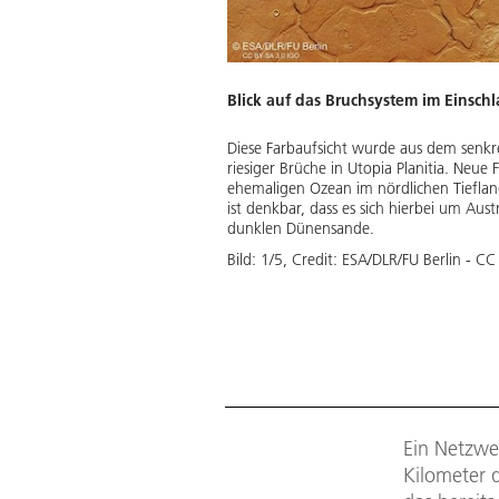
Blick auf das Bruchsystem im Einsch
Diese Farbaufsicht wurde aus dem senkre
riesiger Brüche in Utopia Planitia. Neu
ehemaligen Ozean im nördlichen Tieflan
ist denkbar, dass es sich hierbei um Aust
dunklen Dünensande.
Bild:
1
/
5
,
Credit:
ESA/DLR/FU Berlin - CC
Ein Netzwer
Kilometer 