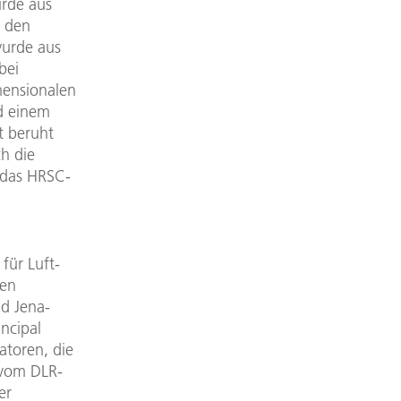
urde aus
d den
wurde aus
bei
mensionalen
d einem
t beruht
h die
r das HRSC-
für Luft-
len
d Jena-
ncipal
atoren, die
 vom DLR-
er