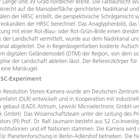
er Länge und 39 Grad nördlicher Breite. Die Farbaufsicht w
krecht auf die Marsoberfläche gerichteten Nadirkanal un
älen der HRSC erstellt, die perspektivische Schrägansicht 
reokanälen der HRSC berechnet. Das Anaglyphenbild, das 
tung mit einer Rot-Blau- oder Rot-Grün-Brille einen dreidi
k der Landschaft vermittelt, wurde aus dem Nadirkanal un
anal abgeleitet. Die in Regenbogenfarben kodierte Aufsich
em digitalen Geländemodell (DTM) der Region, von dem sic
phie der Landschaft ableiten lässt. Der Referenzkörper fü
 eine Marskugel.
RSC-Experiment
h Resolution Stereo Kamera wurde am Deutschen Zentrum 
mfahrt (DLR) entwickelt und in Kooperation mit industriel
n gebaut (EADS Astrium, Lewicki Microelectronic GmbH un
k GmbH). Das Wissenschaftsteam unter der Leitung des Pri
ators (PI) Prof. Dr. Ralf Jaumann besteht aus 52 Co-Investig
Institutionen und elf Nationen stammen. Die Kamera wird
 für Planetenforschung in Berlin-Adlershof betrieben. Die hi