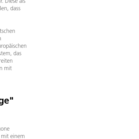
. Diese als
ßen, dass
tschen
n
uropäischen
stem, das
reiten
n mit
ge"
gone
g mit einem