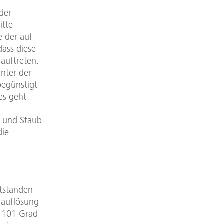
der
itte
e der auf
dass diese
auftreten.
nter der
begünstigt
es geht
l und Staub
die
tstanden
dauflösung
wa 101 Grad