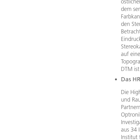
östlich
dem sen
Farbkan
den Ste
Betrach
Eindruc
Stereok
auf ein
Topogra
DTM ist
Das H
Die Hig
und Rau
Partner
Optroni
Investig
aus 34 
Institut