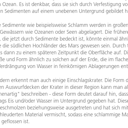
Ozean. Es ist denkbar, dass sie sich durch Verfestigung v
en Sedimenten auf einem unebenen Untergrund gebildet 
e Sedimente wie beispielsweise Schlamm werden in große
Gewässern wie Ozeanen oder Seen abgelagert. Die früher
 die jetzt durch Sedimente bedeckt ist, könnte einmal ähn
 die südlichen Hochländer des Mars gewesen sein. Durch 
iss dann zu einem späteren Zeitpunkt die Oberfläche auf. D
öße und Form ähnlich zu solchen auf der Erde, die im flac
Verdrängung von Wasser in feinkörnigen Ablagerungen ent
ldern erkennt man auch einige Einschlagskrater. Die Form 
n Auswurfdecken der Krater in dieser Region kann man al
nartig" beschreiben - diese Form deutet darauf hin, dass 
lags Eis und/oder Wasser im Untergrund gegeben hat. Diese
geschmolzen beziehungsweise ausgetreten und hat sich mi
hleuderten Material vermischt, sodass eine schlammige M
geflossen ist.