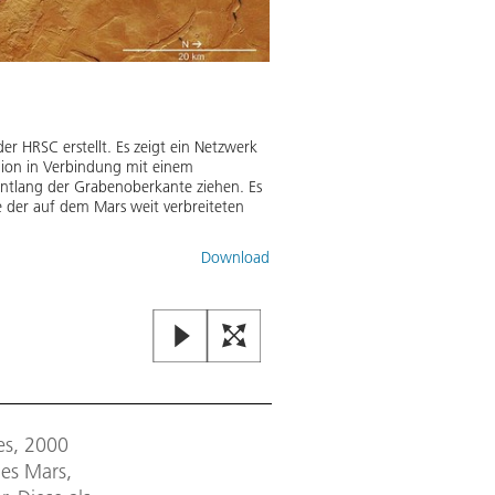
r HRSC erstellt. Es zeigt ein Netzwerk
egion in Verbindung mit einem
entlang der Grabenoberkante ziehen. Es
lle der auf dem Mars weit verbreiteten
Perspektivische Ansicht des B
Download
Diese perspektivische Schrägans
Stereo Camera) an Bord der euro
Utopia Planitia. Es durchmisst 2
Oberflächenstrukturen lassen dara
Bild:
2
/
5
,
Credit:
ESA/DLR/FU Berl
tes, 2000
des Mars,