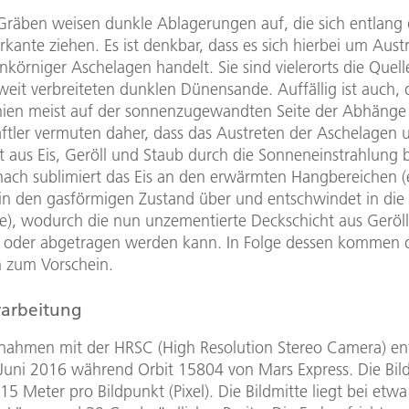
 Gräben weisen dunkle Ablagerungen auf, die sich entlang 
ante ziehen. Es ist denkbar, dass es sich hierbei um Austr
inkörniger Aschelagen handelt. Sie sind vielerorts die Quell
eit verbreiteten dunklen Dünensande. Auffällig ist auch, 
nien meist auf der sonnenzugewandten Seite der Abhänge 
ftler vermuten daher, dass das Austreten der Aschelagen u
t aus Eis, Geröll und Staub durch die Sonneneinstrahlung 
ach sublimiert das Eis an den erwärmten Hangbereichen (
t in den gasförmigen Zustand über und entschwindet in die
), wodurch die nun unzementierte Deckschicht aus Geröl
 oder abgetragen werden kann. In Folge dessen kommen 
 zum Vorschein.
rarbeitung
nahmen mit der HRSC (High Resolution Stereo Camera) en
Juni 2016 während Orbit 15804 von Mars Express. Die Bil
15 Meter pro Bildpunkt (Pixel). Die Bildmitte liegt bei et