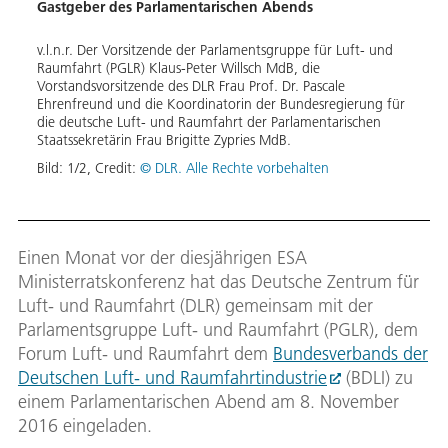
Gastgeber des Parlamentarischen Abends
Pane
v.l.n.r. Der Vorsitzende der Parlamentsgruppe für Luft- und
Moder
Raumfahrt (PGLR) Klaus-Peter Willsch MdB, die
Dietr
Vorstandsvorsitzende des DLR Frau Prof. Dr. Pascale
Vorst
Ehrenfreund und die Koordinatorin der Bundesregierung für
Vizep
die deutsche Luft- und Raumfahrt der Parlamentarischen
Gesch
Staatssekretärin Frau Brigitte Zypries MdB.
Alexa
dem P
Bild:
1
/
2
,
Credit:
© DLR. Alle Rechte vorbehalten
Bild:
Einen Monat vor der diesjährigen ESA
Ministerratskonferenz hat das Deutsche Zentrum für
Luft- und Raumfahrt (DLR) gemeinsam mit der
Parlamentsgruppe Luft- und Raumfahrt (PGLR), dem
Forum Luft- und Raumfahrt dem
Bundesverbands der
Deutschen Luft- und Raumfahrtindustrie
(BDLI) zu
einem Parlamentarischen Abend am 8. November
2016 eingeladen.