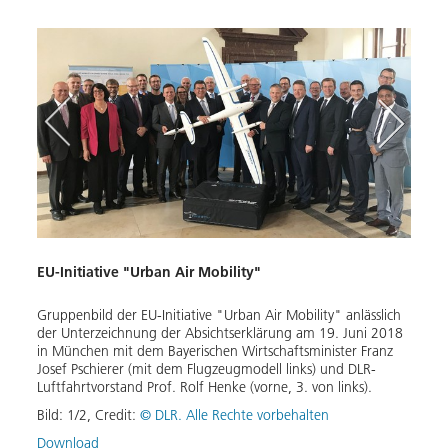
EU-Initiative "Urban Air Mobility"
Urba
Luftf
Gruppenbild der EU-Initiative "Urban Air Mobility" anlässlich
der Unterzeichnung der Absichtserklärung am 19. Juni 2018
Das DL
in München mit dem Bayerischen Wirtschaftsminister Franz
Europ
Josef Pschierer (mit dem Flugzeugmodell links) und DLR-
Vorst
Luftfahrtvorstand Prof. Rolf Henke (vorne, 3. von links).
Absic
Wirts
Bild:
1
/
2
,
Credit:
© DLR. Alle Rechte vorbehalten
Bild:
Download