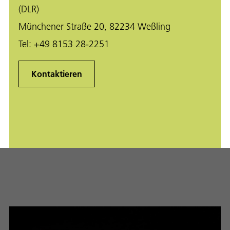
(DLR)
Münchener Straße 20, 82234 Weßling
Tel:
+49 8153 28-2251
Kontaktieren