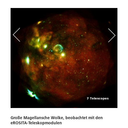
Inte
Diese
inter
A3395
hervo
Sie w
eROSI
beoba
Große Magellansche Wolke, beobachtet mit den
Analy
eROSITA-Teleskopmodulen
einge