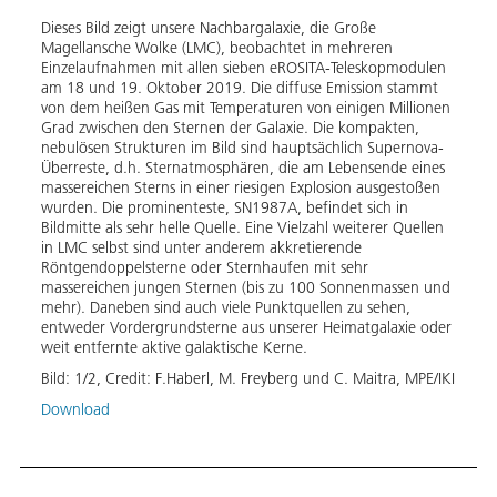
Im re
Dieses Bild zeigt unsere Nachbargalaxie, die Große
auf d
Magellansche Wolke (LMC), beobachtet in mehreren
sieht
Einzelaufnahmen mit allen sieben eROSITA-Teleskopmodulen
denen
am 18 und 19. Oktober 2019. Die diffuse Emission stammt
im Ra
von dem heißen Gas mit Temperaturen von einigen Millionen
leuch
Grad zwischen den Sternen der Galaxie. Die kompakten,
„Fila
nebulösen Strukturen im Bild sind hauptsächlich Supernova-
den V
Überreste, d.h. Sternatmosphären, die am Lebensende eines
tatsä
massereichen Sterns in einer riesigen Explosion ausgestoßen
Beoba
wurden. Die prominenteste, SN1987A, befindet sich in
Quell
Bildmitte als sehr helle Quelle. Eine Vielzahl weiterer Quellen
Löche
in LMC selbst sind unter anderem akkretierende
Röntgendoppelsterne oder Sternhaufen mit sehr
Bild:
massereichen jungen Sternen (bis zu 100 Sonnenmassen und
(MPE),
mehr). Daneben sind auch viele Punktquellen zu sehen,
Sander
entweder Vordergrundsterne aus unserer Heimatgalaxie oder
Ghira
weit entfernte aktive galaktische Kerne.
Down
Bild:
1
/
2
,
Credit:
F.Haberl, M. Freyberg und C. Maitra, MPE/IKI
Download