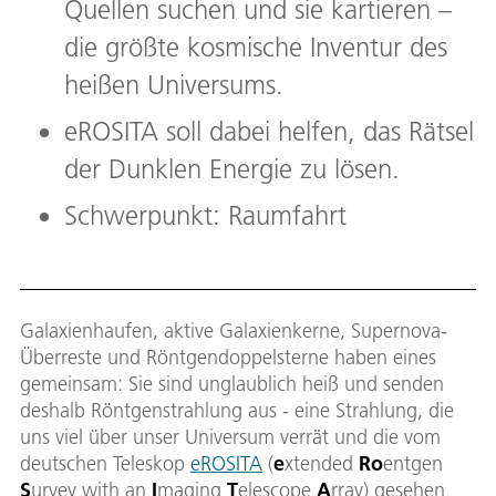
Quellen suchen und sie kartieren –
die größte kosmische Inventur des
heißen Universums.
eROSITA soll dabei helfen, das Rätsel
der Dunklen Energie zu lösen.
Schwerpunkt: Raumfahrt
Galaxienhaufen, aktive Galaxienkerne, Supernova-
Überreste und Röntgendoppelsterne haben eines
gemeinsam: Sie sind unglaublich heiß und senden
deshalb Röntgenstrahlung aus - eine Strahlung, die
uns viel über unser Universum verrät und die vom
deutschen Teleskop
eROSITA
(
e
xtended
Ro
entgen
S
urvey with an
I
maging
T
elescope
A
rray) gesehen