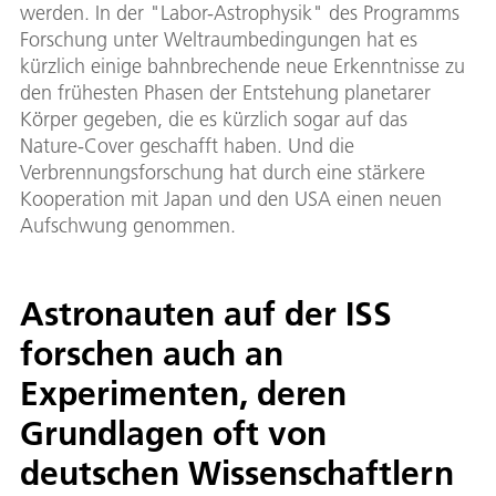
werden. In der "Labor-Astrophysik" des Programms
Forschung unter Weltraumbedingungen hat es
kürzlich einige bahnbrechende neue Erkenntnisse zu
den frühesten Phasen der Entstehung planetarer
Körper gegeben, die es kürzlich sogar auf das
Nature-Cover geschafft haben. Und die
Verbrennungsforschung hat durch eine stärkere
Kooperation mit Japan und den USA einen neuen
Aufschwung genommen.
Astronauten auf der ISS
forschen auch an
Experimenten, deren
Grundlagen oft von
deutschen Wissenschaftlern