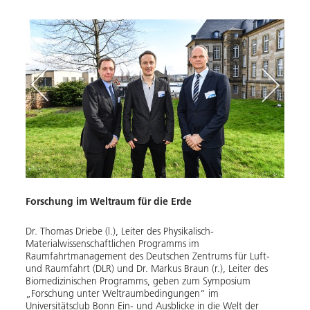
Forschung im Weltraum für die Erde
Weltr
en ist
Dr. Thomas Driebe (l.), Leiter des Physikalisch-
Materialwissenschaftlichen Programms im
Zum 
Raumfahrtmanagement des Deutschen Zentrums für Luft-
kamen
und Raumfahrt (DLR) und Dr. Markus Braun (r.), Leiter des
Bonn,
Biomedizinischen Programms, geben zum Symposium
der F
„Forschung unter Weltraumbedingungen“ im
Bild:
Universitätsclub Bonn Ein- und Ausblicke in die Welt der