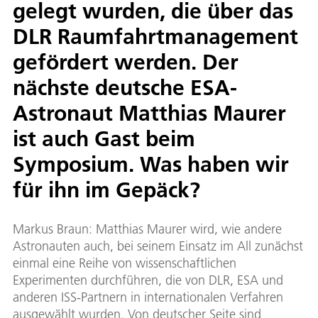
gelegt wurden, die über das
DLR Raumfahrtmanagement
gefördert werden. Der
nächste deutsche ESA-
Astronaut Matthias Maurer
ist auch Gast beim
Symposium. Was haben wir
für ihn im Gepäck?
Markus Braun: Matthias Maurer wird, wie andere
Astronauten auch, bei seinem Einsatz im All zunächst
einmal eine Reihe von wissenschaftlichen
Experimenten durchführen, die von DLR, ESA und
anderen ISS-Partnern in internationalen Verfahren
ausgewählt wurden. Von deutscher Seite sind