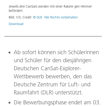
Jeweils drei CanSats werden mit einer Rakete gen Himmel
Beim 
befördert.
start
dose
Bord.
Bild:
1
/
3
,
Credit:
© DLR. Alle Rechte vorbehalten
ch
Bild:
ten
Download
Down
Ab sofort können sich Schülerinnen
und Schüler für den diesjährigen
Deutschen CanSat-Explorer-
Wettbewerb bewerben, den das
Deutsche Zentrum für Luft- und
Raumfahrt (DLR) unterstützt.
Die Bewerbungsphase endet am 03.