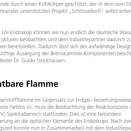
onde durch einen Kühlkörper geschützt, der in dem vom D
transfer unterstützten Projekt „Schlüsselloch“ selbst entw
 UV-Endoskop können wir nun endlich die räumliche Wasse
ukturen beobachten und dem Industriepartner dadurch zu
en bereitstellen. Dadurch lässt sich der aufwändige Desig
künftige Auslegung der Brennkammer-Komponenten besch
tleiter Dr. Guido Stockhausen.
htbare Flamme
serstoffflamme im Gegensatz zur Erdgas- beziehungsweis
mme farblos ist, muss die Beobachtung der Reaktionszone i
UV) Spektralbereich stattfinden. Dies ist eine besondere
erung an die optischen Elemente des Endoskops. Nach zwe
gszeit konnte nun in Zusammenarbeit mit dem Industriepa