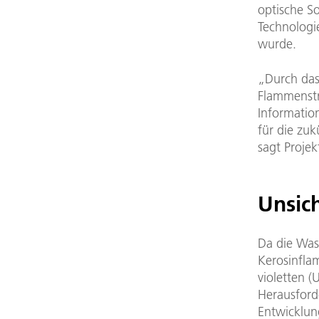
optische S
Technologie
wurde.
„Durch das
Flammenstr
Information
für die zu
sagt Projek
Unsic
Da die Was
Kerosinfla
violetten (
Herausford
Entwicklun