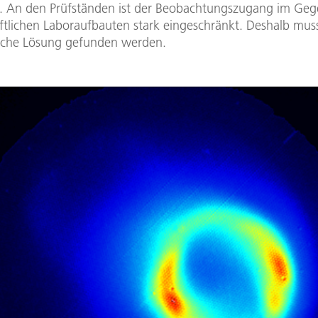
n. An den Prüfständen ist der Beobachtungszugang im Geg
ftlichen Laboraufbauten stark eingeschränkt. Deshalb mus
sche Lösung gefunden werden.