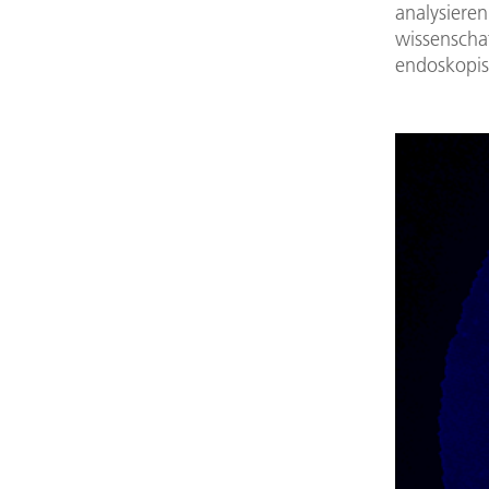
analysiere
wissenscha
endoskopi