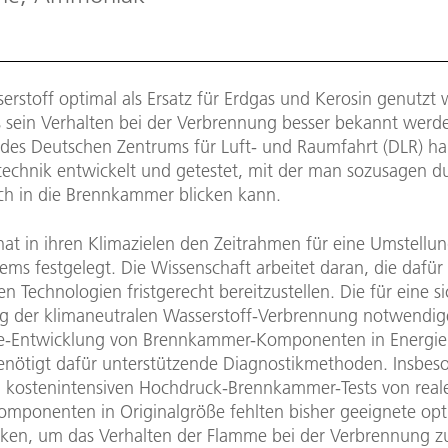
erstoff optimal als Ersatz für Erdgas und Kerosin genutzt
 sein Verhalten bei der Verbrennung besser bekannt werd
 des Deutschen Zentrums für Luft- und Raumfahrt (DLR) h
echnik entwickelt und getestet, mit der man sozusagen d
och in die Brennkammer blicken kann.
 hat in ihren Klimazielen den Zeitrahmen für eine Umstellu
ems festgelegt. Die Wissenschaft arbeitet daran, die dafür
 Technologien fristgerecht bereitzustellen. Die für eine s
der klimaneutralen Wasserstoff-Verbrennung notwendig
ie-Entwicklung von Brennkammer-Komponenten in Energie
benötigt dafür unterstützende Diagnostikmethoden. Insbes
 kostenintensiven Hochdruck-Brennkammer-Tests von real
omponenten in Originalgröße fehlten bisher geeignete opt
ken, um das Verhalten der Flamme bei der Verbrennung z