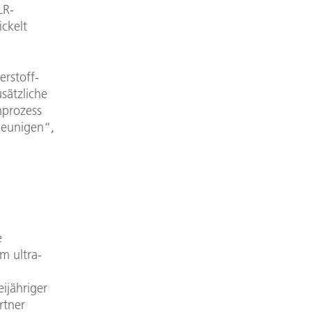
LR-
ickelt
rstoff-
sätzliche
nprozess
leunigen“,
e
m ultra-
ijähriger
rtner