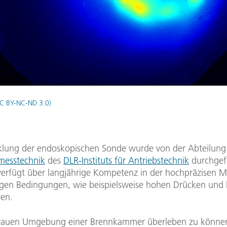
C BY-NC-ND 3.0)
klung der endoskopischen Sonde wurde von der Abteilung
messtechnik
des
DLR-Instituts für Antriebstechnik
durchgefü
verfügt über langjährige Kompetenz in der hochpräzisen M
igen Bedingungen, wie beispielsweise hohen Drücken und
en.
rauen Umgebung einer Brennkammer überleben zu können