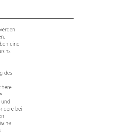
 werden
en.
aben eine
urchs
ng des
ichere
e
 und
ondere bei
en
ische
u