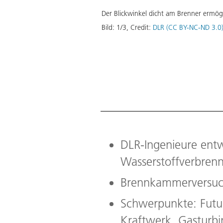
ckelte UV-Sonde erstmalig in
Der Blickwinkel dicht am Brenner ermög
Bild:
1
/
3
,
Credit:
DLR (CC BY-NC-ND 3.0
Download
DLR-Ingenieure entw
Wasserstoffverbren
Brennkammerversuc
Schwerpunkte: Futur
Kraftwerk, Gasturb