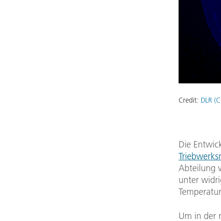
Credit:
DLR (C
Die Entwic
Triebwerks
Abteilung 
unter widr
Temperatur
Um in der 