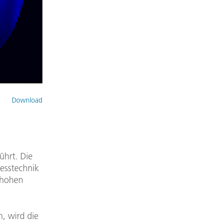
Download
hrt. Die
esstechnik
 hohen
, wird die