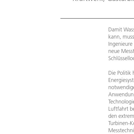
Damit Wass
kann, muss
Ingenieure
neue Messt
Schlüssell
Die Politik
Energiesyst
notwendigen
Anwendung 
Technolog
Luftfahrt 
den extrem
Turbinen-K
Messtechni