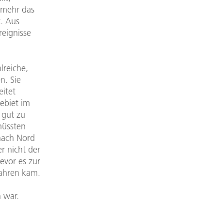
t mehr das
t. Aus
eignisse
lreiche,
n. Sie
eitet
ebiet im
, gut zu
müssten
 nach Nord
er nicht der
bevor es zur
ahren kam.
h war.