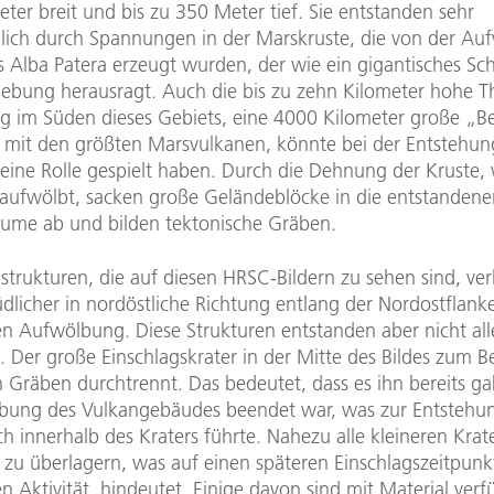
ter breit und bis zu 350 Meter tief. Sie entstanden sehr
lich durch Spannungen in der Marskruste, die von der A
 Alba Patera erzeugt wurden, der wie ein gigantisches Sch
ebung herausragt. Auch die bis zu zehn Kilometer hohe Th
 im Süden dieses Gebiets, eine 4000 Kilometer große „Be
 mit den größten Marsvulkanen, könnte bei der Entstehun
 eine Rolle gespielt haben. Durch die Dehnung der Kruste,
 aufwölbt, sacken große Geländeblöcke in die entstandene
ume ab und bilden tektonische Gräben.
strukturen, die auf diesen HRSC-Bildern zu sehen sind, ver
dlicher in nordöstliche Richtung entlang der Nordostflank
en Aufwölbung. Diese Strukturen entstanden aber nicht all
g. Der große Einschlagskrater in der Mitte des Bildes zum Be
n Gräben durchtrennt. Das bedeutet, dass es ihn bereits ga
bung des Vulkangebäudes beendet war, was zur Entstehu
 innerhalb des Kraters führte. Nahezu alle kleineren Krat
 zu überlagern, was auf einen späteren Einschlagszeitpunk
n Aktivität, hindeutet. Einige davon sind mit Material verfül