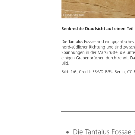
Senkrechte Draufsicht auf einen Tei
geordneten Sensoren die
Die Tantalus Fossae sind ein gigantisch
 und dem senkrecht auf den Mars
nord-südlicher Richtung und sind zwisch
Berlin digitale Geländemodelle,
Spannungen in der Marskruste, die unte
iede ablesen. Die Tantalus Fossae
einigen Grabenbrüchen durchtrennt. Das 
es Bildes liegt viel tiefer als
Bild.
Bild:
1
/
6
,
Credit:
ESA/DLR/FU Berlin, CC
Download
Die Tantalus Fossae