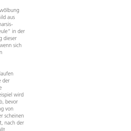
ufwölbung
ild aus
arsis-
ule“ in der
g dieser
 wenn sich
n
laufen
e der
e
ispiel wird
b, bevor
ng von
er scheinen
t, nach der
lt,