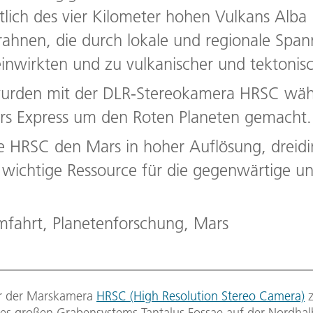
stlich des vier Kilometer hohen Vulkans Alba 
rahnen, die durch lokale und regionale Spa
inwirkten und zu vulkanischer und tektonisc
rden mit der DLR-Stereokamera HRSC währ
 Express um den Roten Planeten gemacht.
die HRSC den Mars in hoher Auflösung, dreid
e wichtige Ressource für die gegenwärtige u
fahrt, Planetenforschung, Mars
er der Marskamera
HRSC (High Resolution Stereo Camera)
z
 des großen Grabensystems Tantalus Fossae auf der Nordha