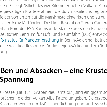
ten. Es liegt östlich des vier Kilometer hohen Vulkans Alba
ie gewaltigen Kräfte erahnen, die durch lokale und regiona
elder von unten auf die Marskruste einwirkten und zu vul
ischer Aktivität führten. Die High Resolution Stereo Camer
004 an Bord der ESA-Raumsonde Mars Express den Planeten 
eutschen Zentrum für Luft- und Raumfahrt (DLR) entwick
R-Institut für Planetenforschung
in Berlin-Adlershof betrie
 eine wichtige Ressource für die gegenwärtige und zukünf
ung.
ißen und Absacken – eine Krust
 Spannung
s Fossae (Lat. für „Gräben des Tantalos“) sind ein gigantis
brüchen, die den Vulkan Alba Patera umgeben. Sie erstrec
Kilometer weit in nord-südlicher Richtung und sind zwisch