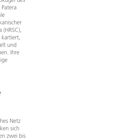
 Patera
le
kanischer
a (HRSC),
kartiert,
elt und
ben. Ihre
tige
e
ches Netz
ken sich
en zwei bis