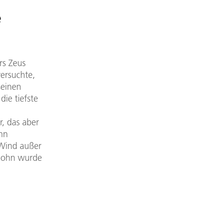
e
rs Zeus
versuchte,
seinen
die tiefste
r, das aber
ihn
 Wind außer
 Sohn wurde