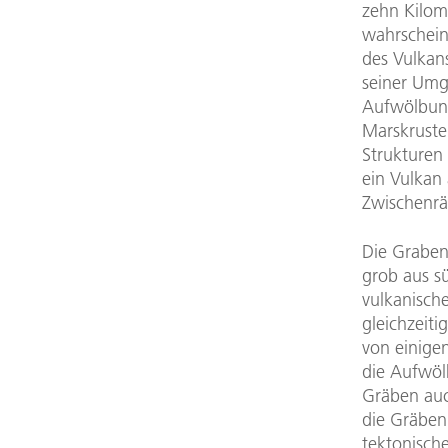
zehn Kilome
wahrschein
des Vulkans
seiner Umg
Aufwölbung
Marskruste
Strukturen
ein Vulkan
Zwischenrä
Die Graben
grob aus sü
vulkanisch
gleichzeiti
von einige
die Aufwöl
Gräben auch
die Gräben
tektonische