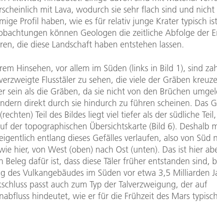
scheinlich mit Lava, wodurch sie sehr flach sind und nich
mige Profil haben, wie es für relativ junge Krater typisch is
obachtungen können Geologen die zeitliche Abfolge der Er
ren, die diese Landschaft haben entstehen lassen.
em Hinsehen, vor allem im Süden (links in Bild 1), sind zah
erzweigte Flusstäler zu sehen, die viele der Gräben kreuze
r sein als die Gräben, da sie nicht von den Brüchen umgel
ndern direkt durch sie hindurch zu führen scheinen. Das G
rechten) Teil des Bildes liegt viel tiefer als der südliche Teil
uf der topographischen Übersichtskarte (Bild 6). Deshalb 
 eigentlich entlang dieses Gefälles verlaufen, also von Süd
wie hier, von West (oben) nach Ost (unten). Das ist hier ab
in Beleg dafür ist, dass diese Täler früher entstanden sind, 
 des Vulkangebäudes im Süden vor etwa 3,5 Milliarden J
kschluss passt auch zum Typ der Talverzweigung, der auf
abfluss hindeutet, wie er für die Frühzeit des Mars typisc