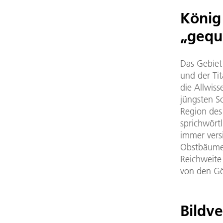
König
„gequ
Das Gebiet
und der Tit
die Allwiss
jüngsten So
Region des
sprichwörtl
immer vers
Obstbäume 
Reichweite
von den Gö
Bildv