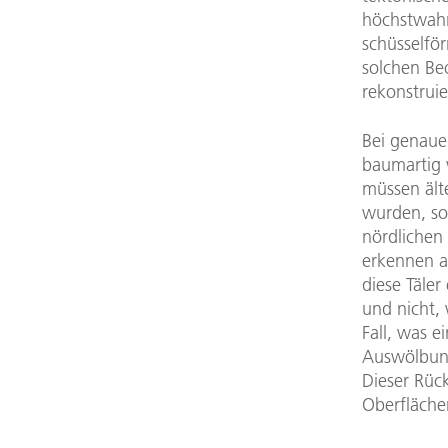
höchstwahr
schüsselför
solchen Be
rekonstruie
Bei genauer
baumartig v
müssen älte
wurden, so
nördlichen (
erkennen a
diese Täler
und nicht, 
Fall, was e
Auswölbung
Dieser Rüc
Oberflächen