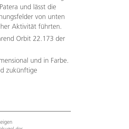
Patera und lässt die
nnungsfelder von unten
her Aktivität führten.
end Orbit 22.173 der
imensional und in Farbe.
nd zukünftige
eigen
lbkugel des