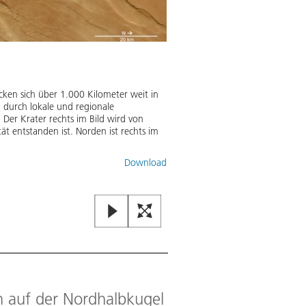
cken sich über 1.000 Kilometer weit in
n durch lokale und regionale
Der Krater rechts im Bild wird von
t entstanden ist. Norden ist rechts im
Download
Perspektivischer Blick aus No
Mit den aus den Stereo-Bildkanä
perspektivische Ansichten der Ma
deutlicher zutage. Das große Gra
Patera und zeigt zahlreiche tekt
Bild:
2
/
6
,
Credit:
ESA/DLR/FU Berl
n auf der Nordhalbkugel