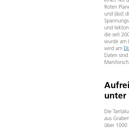
Roten Plane
und lässt d
Spannungsf
und tekton
die seit 2
wurde am D
wird am
DL
Daten sind
Marsforsch
Aufre
unter
Die Tantalu
aus Graben
über 1000 