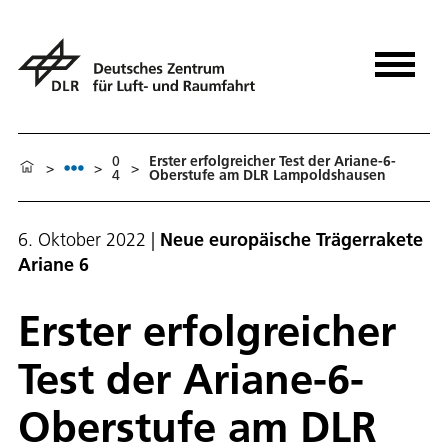
0
Ers­ter er­folg­rei­cher Test der Aria­ne-6-
>
>
>
4
Ober­stu­fe am DLR Lam­polds­hau­sen
6. Oktober 2022
|
Neue europäische Trägerrakete
Ariane 6
Ers­ter er­folg­rei­cher
Test der Aria­ne-6-
Ober­stu­fe am DLR