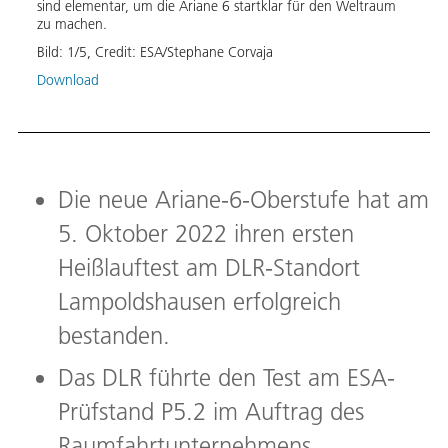
sind ele­men­tar, um die Aria­ne 6 start­klar für den Welt­raum
ne-6-
zu ma­chen.
fahrt 
ne-6-
Bild:
1
/
5
,
Credit:
ESA/Stephane Corvaja
und de
da­bei
Download
und da
ten.
Bild:
Die neue Ariane-6-Oberstufe hat am
5. Oktober 2022 ihren ersten
Heißlauftest am DLR-Standort
Lampoldshausen erfolgreich
bestanden.
Das DLR führte den Test am ESA-
Prüfstand P5.2 im Auftrag des
Raumfahrtunternehmens