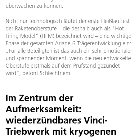
überwachen zu können.
Nicht nur technologisch läutet der erste Heißlauftest
der Raketenoberstufe – die deshalb auch als "Hot
Firing Model" (HFM) bezeichnet wird – eine wichtige
Phase der gesamten Ariane-6-Trägerentwicklung ein:
„Für alle Beteiligten ist das auch ein sehr emotionaler
und spannender Moment, wenn die neu entwickelte
Oberstufe erstmals auf dem Prüfstand gezündet
wird“, betont Schlechtriem.
Im Zentrum der
Aufmerksamkeit:
wiederzündbares Vinci-
Triebwerk mit kryogenen