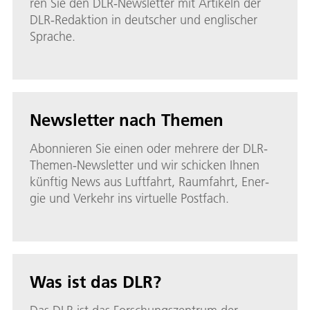
ren Sie den DLR-Newslet­ter mit Ar­ti­keln der
DLR-Re­dak­ti­on in deut­scher und eng­li­scher
Spra­che.
Newsletter nach Themen
Abon­nie­ren Sie einen oder mehrere der DLR-
The­men-Newslet­ter und wir schi­cken Ih­nen
künf­tig News aus Luft­fahrt, Raum­fahrt, Ener­
gie und Ver­kehr ins vir­tu­el­le Post­fach.
Was ist das DLR?