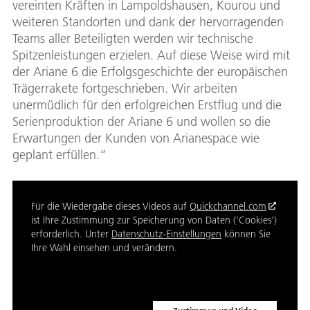
vereinten Kräften in Lampoldshausen, Kourou und
weiteren Standorten und dank der hervorragenden
Teams aller Beteiligten werden wir technische
Spitzenleistungen erzielen. Auf diese Weise wird mit
der Ariane 6 die Erfolgsgeschichte der europäischen
Trägerrakete fortgeschrieben. Wir arbeiten
unermüdlich für den erfolgreichen Erstflug und die
Serienproduktion der Ariane 6 und wollen so die
Erwartungen der Kunden von Arianespace wie
geplant erfüllen.“
Für die Wiedergabe dieses Videos auf
Quickchannel.com
ist Ihre Zustimmung zur Speicherung von Daten ('Cookies')
erforderlich. Unter
Datenschutz-Einstellungen
können Sie
Ihre Wahl einsehen und verändern.