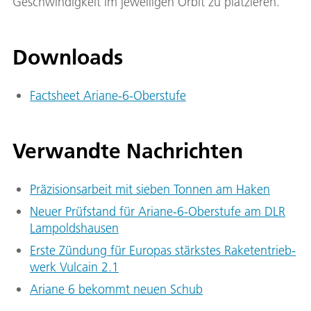
Geschwindigkeit im jeweiligen Orbit zu platzieren.
Downloads
Factsheet Ariane-6-Oberstufe
Verwandte Nachrichten
Prä­zi­si­ons­ar­beit mit sie­ben Ton­nen am Ha­ken
Neu­er Prüf­stand für Aria­ne-6-Ober­stu­fe am DLR
Lam­polds­hau­sen
Ers­te Zün­dung für Eu­ro­pas stärks­tes Ra­ke­ten­trieb­
werk Vul­cain 2.1
Aria­ne 6 be­kommt neu­en Schub