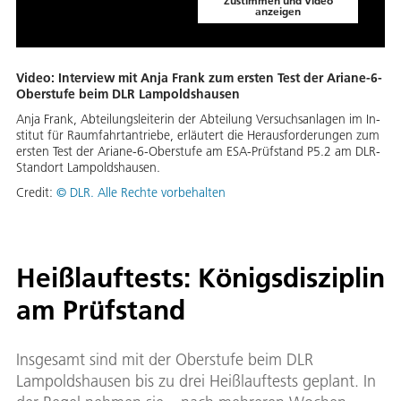
Zustimmen und Video
anzeigen
Video: Interview mit Anja Frank zum ersten Test der Ariane-6-
Oberstufe beim DLR Lampoldshausen
An­ja Frank, Ab­tei­lungs­lei­te­rin der Ab­tei­lung Ver­suchs­an­la­gen im In­
sti­tut für Raum­fahrt­an­trie­be, er­läu­tert die Her­aus­for­de­run­gen zum
ers­ten Test der Aria­ne-6-Ober­stu­fe am ESA-Prüf­stand P5.2 am DLR-
Stand­ort Lam­polds­hau­sen.
Credit:
© DLR. Alle Rechte vorbehalten
Heißlauftests: Königsdisziplin
am Prüfstand
Insgesamt sind mit der Oberstufe beim DLR
Lampoldshausen bis zu drei Heißlauftests geplant. In