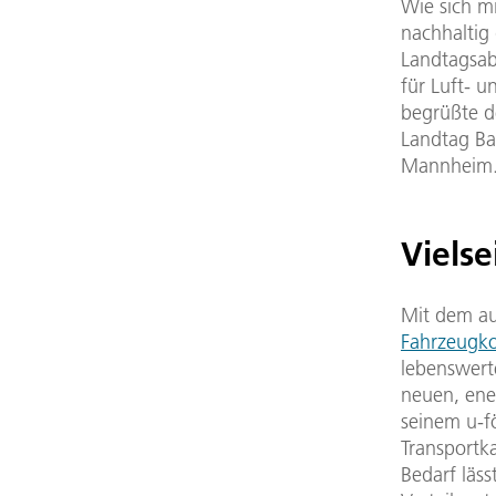
Wie sich 
nachhaltig
Landtagsab
für Luft- 
begrüßte d
Landtag B
Mannheim
Vielse
Mit dem au
Fahrzeugk
lebenswert
neuen, ene
seinem u-f
Transportk
Bedarf läss