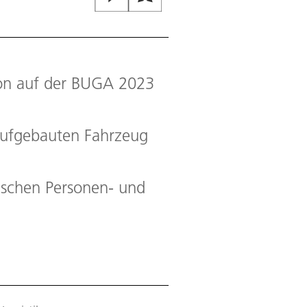
Bild:
2
/
2
,
Credit:
© DLR. Alle Rec
lon auf der BUGA 2023
aufgebauten Fahrzeug
tischen Personen- und