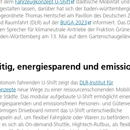
mit dem
Fahrzeugkonzept U-Shift
städtische Mobilität und 
 gestalten lassen, darüber hat sich der baden-württemberg
geordnete Thomas Hentschel am Pavillon des Deutschen 
und Raumfahrt (DLR) auf der
BUGA 2023
informiert. Das 
en Sprecher für klimaneutrale Antriebe der Fraktion Grüne
aden-Württemberg am 13. Mai auf dem Gartenschaugelän
.
itig, energiesparend und emissio
tonom fahrenden U-Shift zeigt das
DLR-Institut für
onzepte
neue Wege zu einer ressourcenschonenden Mobilit
e Städte. Das modular aufgebaute U-Shift ermöglicht einen
rgiesparenden und emissionsfreien Personen- und Güterve
örmigen Driveboard nimmt das U-Shift unterschiedliche
apseln auf, um flexibel Fahrgäste oder Waren zu befördern
t es sich als On-demand-Shuttle, Hightech-Rufbus, als flexi