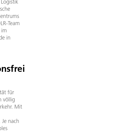
Logistik
ische
Zentrums
DLR-Team
 im
de in
nsfrei
ät für
 völlig
rkehr. Mit
. Je nach
bles