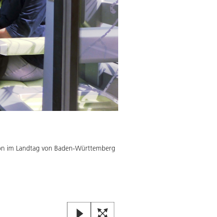
tion im Landtag von Baden-Württemberg
Forschung live auf der BUGA
Besucherinnen und Besucher der
informieren.