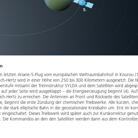
en
 dem letzten Ariane-5-Flug vom europäischen Weltraumbahnhof in Kourou (1
nrich-Hertz wird in einer Höhe von 250 bis 300 Kilometern ausgesetzt. Die 
berstufe mitsamt der Trennstruktur SYLDA und dem Satelliten wird abgespre
n) auf jeder Seite wird ausgeklappt – die Energieerzeugung beginnt (4). Auf
ich-Hertz zu erreichen. Die Antennen an Front und Rückseite des Satellit
e, beginnt die erste Zündung der chemischen Triebwerke. Alle kurzen, ch
die stark elliptische Bahn in die geostationäre Kreisbahn um. Erst im kor
 eingeschaltet. Dieses Triebwerk wird später auch zur Kurskorrektur genut
1). Die Kommandos an den den Satelliten werden dann aus dem Kontrollz