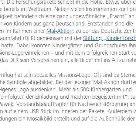
art! Die Forschungsrakete schießt in die Höhe. Etwas über 
sie bereits im Weltraum. Neben vielen Instrumenten zur For
igkeit befindet sich eine ganz ungewöhnliche „Fracht“ an
er von Kindern aus ganz Deutschland. Entstanden sind die
en im Rahmen einer
Mal-Aktion
, zu der das Deutsche Zent
Raumfahrt (DLR) gemeinsam mit der
Stiftung „Kinder fors
 hatte. Dabei konnten Kindergärten und Grundschulen ihr
ssions-Logo einreichen – und mit dem erfolgreichen Start 
das DLR sein Versprechen ein, alle Bilder mit ins All zu ne
flug hat sein spezielles Missions-Logo. Oft sind da Stern
he Symbole abgebildet. Bei der jetzigen Mal-Aktion durfte
 eigenes Logo ausdenken. Mehr als 500 Kindergärten und
en folgten der Einladung und machten begeistert mit“, sa
Pawek, Vorstandsbeauftragter für Nachwuchsförderung im 
en auf einem USB-Stick im Inneren der Rakete. Außerdem 
dungen ein Mosaikbild erstellt und auf die Außenhülle der