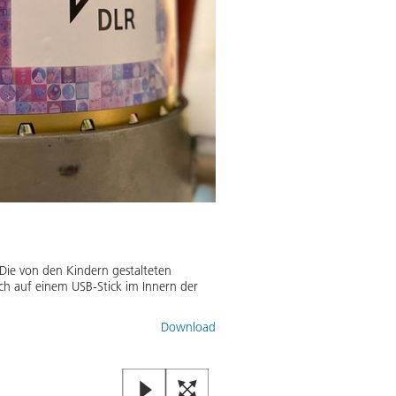
Das Mosaikbild mit den Missi
Die von den Kindern gestalteten
Auf der Außenhülle der Höhenfors
ich auf einem USB-Stick im Innern der
Die Rakete erreichte eine Höhe 
Außenhülle befanden sich alle ei
Download
Bild:
2
/
2
,
Credit:
© DLR. Alle Rec