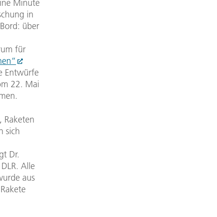
eine Minute
schung in
 Bord: über
rum für
chen“
e Entwürfe
vom 22. Mai
hmen.
e, Raketen
n sich
gt Dr.
DLR. Alle
wurde aus
 Rakete