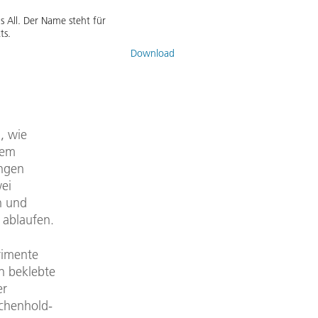
 All. Der Name steht für
ts.
Download
, wie
nem
angen
ei
n und
 ablaufen.
rimente
n beklebte
er
rchenhold-