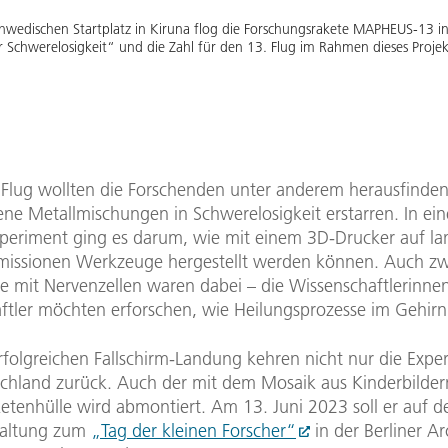
wedischen Startplatz in Kiruna flog die Forschungsrakete MAPHEUS-13 ins
r Schwerelosigkeit“ und die Zahl für den 13. Flug im Rahmen dieses Projek
 Flug wollten die Forschenden unter anderem herausfinden
ne Metallmischungen in Schwerelosigkeit erstarren. In ei
periment ging es darum, wie mit einem 3D-Drucker auf l
issionen Werkzeuge hergestellt werden können. Auch zw
e mit Nervenzellen waren dabei – die Wissenschaftlerinne
ftler möchten erforschen, wie Heilungsprozesse im Gehirn
rfolgreichen Fallschirm-Landung kehren nicht nur die Expe
chland zurück. Auch der mit dem Mosaik aus Kinderbilder
ketenhülle wird abmontiert. Am 13. Juni 2023 soll er auf d
taltung zum
„Tag der kleinen Forscher“
in der Berliner A