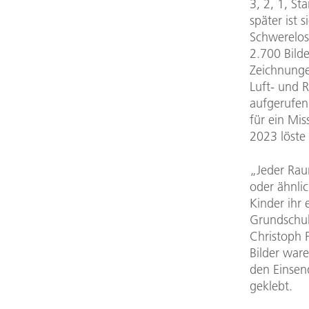
3, 2, 1, St
später ist 
Schwerelos
2.700 Bild
Zeichnung
Luft- und 
aufgerufen
für ein Mi
2023 löste 
„Jeder Raum
oder ähnlic
Kinder ihr
Grundschul
Christoph 
Bilder war
den Einsen
geklebt.