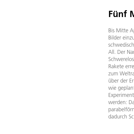
Fünf 
Bis Mitte 
Bilder ein
schwedisch
All. Der Na
Schwerelosi
Rakete err
zum Weltra
über der E
wie geplan
Experimente
werden: Da
parabelförm
dadurch Sc