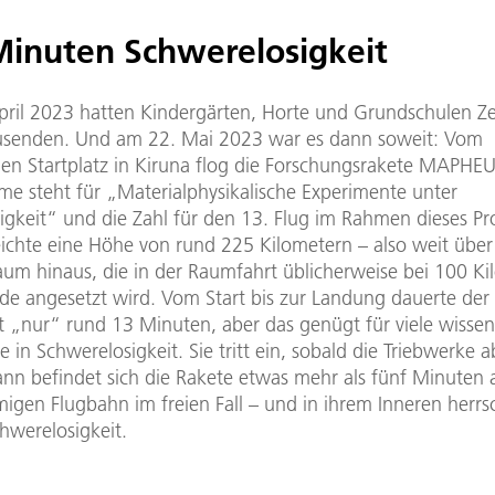
Minuten Schwerelosigkeit
April 2023 hatten Kindergärten, Horte und Grundschulen Ze
zusenden. Und am 22. Mai 2023 war es dann soweit: Vom
en Startplatz in Kiruna flog die Forschungsrakete MAPHEU
me steht für „Materialphysikalische Experimente unter
gkeit“ und die Zahl für den 13. Flug im Rahmen dieses Pro
eichte eine Höhe von rund 225 Kilometern – also weit über
um hinaus, die in der Raumfahrt üblicherweise bei 100 Ki
rde angesetzt wird. Vom Start bis zur Landung dauerte der
t „nur“ rund 13 Minuten, aber das genügt für viele wissen
 in Schwerelosigkeit. Sie tritt ein, sobald die Triebwerke 
nn befindet sich die Rakete etwas mehr als fünf Minuten a
igen Flugbahn im freien Fall – und in ihrem Inneren herrs
hwerelosigkeit.