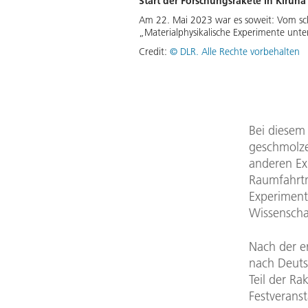
Start der Forschungsrakete in Kiruna
Am 22. Mai 2023 war es soweit: Vom sch
„Materialphysikalische Experimente unte
Credit:
© DLR. Alle Rechte vorbehalten
Bei diesem
geschmolze
anderen Ex
Raumfahrtm
Experiment
Wissenscha
Nach der e
nach Deuts
Teil der Ra
Festverans