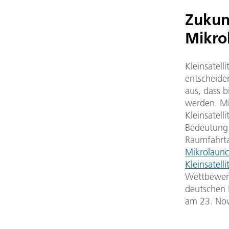
Zukun
Mikro
Kleinsatel
entscheide
aus, dass b
werden. Mi
Kleinsatell
Bedeutung.
Raumfahrta
Mikrolaunc
Kleinsatell
Wettbewerb
deutschen 
am 23. Nov