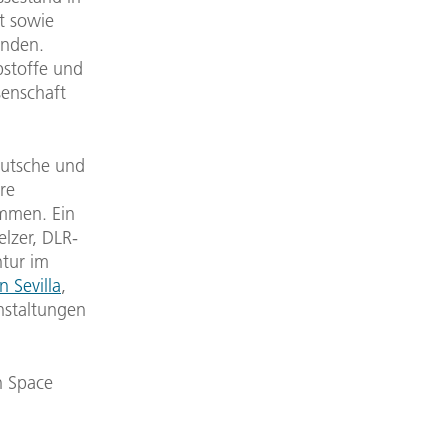
t sowie
inden.
bstoffe und
senschaft
eutsche und
re
mmen. Ein
elzer, DLR-
tur im
 Sevilla
,
nstaltungen
n Space