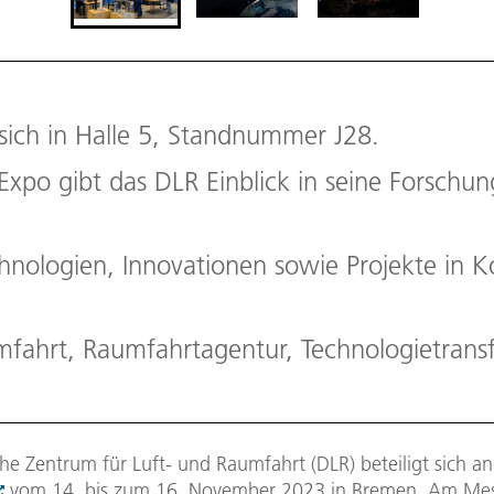
sich in Halle 5, Standnummer J28.
Expo gibt das DLR Einblick in seine Forschun
hnologien, Innovationen sowie Projekte in K
fahrt, Raumfahrtagentur, Technologietrans
he Zentrum für Luft- und Raumfahrt (DLR) beteiligt sich a
vom 14. bis zum 16. November 2023 in Bremen. Am Mes