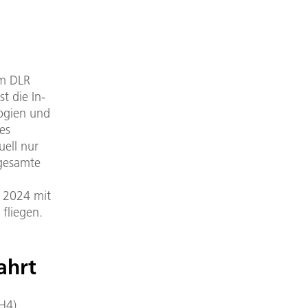
om DLR
st die In-
logien und
es
ell nur
 gesamte
 2024 mit
fliegen.
ahrt
H4)