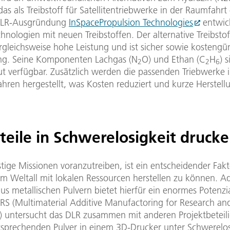
das als Treibstoff für Satellitentriebwerke in der Raumfahrt
 DLR-Ausgründung
InSpacePropulsion Technologies
entwic
hnologien mit neuen Treibstoffen. Der alternative Treibsto
rgleichsweise hohe Leistung und ist sicher sowie kostengün
g. Seine Komponenten Lachgas (N
O) und Ethan (C
H
) 
2
2
6
ut verfügbar. Zusätzlich werden die passenden Triebwerke 
hren hergestellt, was Kosten reduziert und kurze Herstell
.
teile in Schwerelosigkeit druck
tige Missionen voranzutreiben, ist ein entscheidender Fakt
 im Weltall mit lokalen Ressourcen herstellen zu können. Ad
us metallischen Pulvern bietet hierfür ein enormes Potenzia
RS (Multimaterial Additive Manufactoring for Research an
t) untersucht das DLR zusammen mit anderen Projektbeteili
ntsprechenden Pulver in einem 3D-Drucker unter Schwerelos