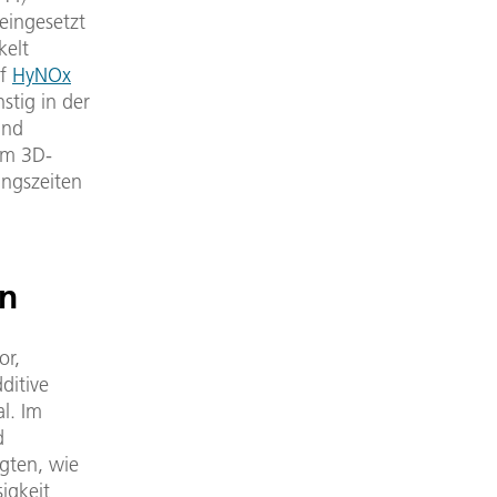
 eingesetzt
kelt
ff
HyNOx
stig in der
sind
im 3D-
ungszeiten
en
or,
ditive
l. Im
d
gten, wie
igkeit