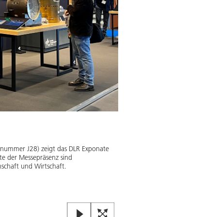
Ein Mikrolauncher setzt mehre
ndnummer J28) zeigt das DLR Exponate
Kleinsatelliten mit einem Gewic
e der Messepräsenz sind
aus, dass bis zum Jahr 2030 mehr
schaft und Wirtschaft.
Bild:
2
/
3
,
Credit:
DLR (CC BY-NC-