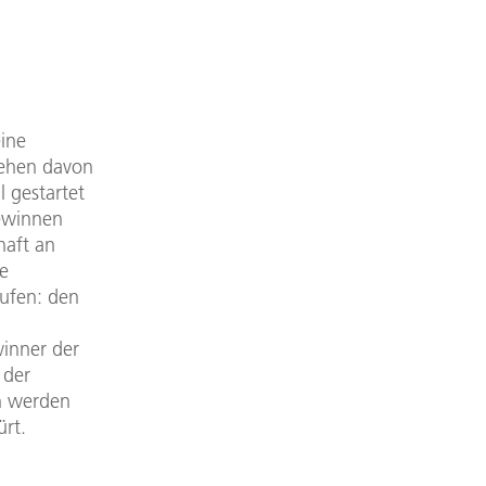
eine
gehen davon
l gestartet
ewinnen
haft an
e
ufen: den
winner der
 der
n werden
ürt.