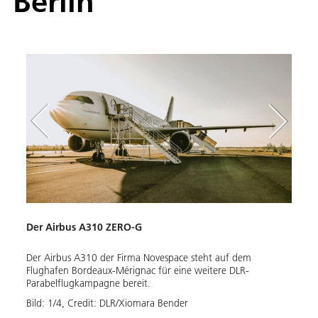
Berlin
Der Airbus A310 ZERO-G
Das 
zen
Der Airbus A310 der Firma Novespace steht auf dem
Bei W
nt,
Flughafen Bordeaux-Mérignac für eine weitere DLR-
feinm
Parabelflugkampagne bereit.
Repar
feinm
Bild:
1
/
4
,
Credit:
DLR/Xiomara Bender
nachl