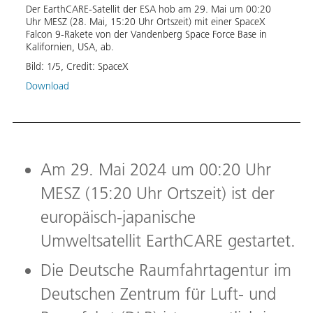
Der EarthCARE-Satellit der ESA hob am 29. Mai um 00:20
Eart
Uhr MESZ (28. Mai, 15:20 Uhr Ortszeit) mit einer SpaceX
ollen
Falcon 9-Rakete von der Vandenberg Space Force Base in
Der E
atz in
Kalifornien, USA, ab.
Verkl
e in
Bild:
1
/
5
,
Credit:
SpaceX
Start
Kalif
Download
Umlau
Wolke
revol
Bild:
Down
Am 29. Mai 2024 um 00:20 Uhr
MESZ (15:20 Uhr Ortszeit) ist der
europäisch-japanische
Umweltsatellit EarthCARE gestartet.
Die Deutsche Raumfahrtagentur im
Deutschen Zentrum für Luft- und