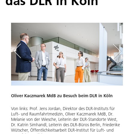
das DLR in Köln
Oliver Kaczmarek MdB zu Besuch beim DLR in Köln
Oliv
Von links: Prof. Jens Jordan, Direktor des DLR-Instituts für
Von l
Luft- und Raumfahrtmedizin, Oliver Kaczmarek MdB, Dr.
Dr. M
Melanie von der Wiesche, Leiterin der DLR-Standorte West,
West,
Dr. Katrin Simhandl, Leiterin des DLR-Büros Berlin, Friederike
Bild:
Wütscher, Öffentlichkeitsarbeit DLR-Institut für Luft- und