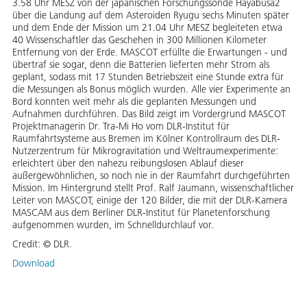
3.58 Uhr MESZ von der japanischen Forschungssonde Hayabusa2
über die Landung auf dem Asteroiden Ryugu sechs Minuten später
und dem Ende der Mission um 21.04 Uhr MESZ begleiteten etwa
40 Wissenschaftler das Geschehen in 300 Millionen Kilometer
Entfernung von der Erde. MASCOT erfüllte die Erwartungen - und
übertraf sie sogar, denn die Batterien lieferten mehr Strom als
geplant, sodass mit 17 Stunden Betriebszeit eine Stunde extra für
die Messungen als Bonus möglich wurden. Alle vier Experimente an
Bord konnten weit mehr als die geplanten Messungen und
Aufnahmen durchführen. Das Bild zeigt im Vordergrund MASCOT
Projektmanagerin Dr. Tra-Mi Ho vom DLR-Institut für
Raumfahrtsysteme aus Bremen im Kölner Kontrollraum des DLR-
Nutzerzentrum für Mikrogravitation und Weltraumexperimente:
erleichtert über den nahezu reibungslosen Ablauf dieser
außergewöhnlichen, so noch nie in der Raumfahrt durchgeführten
Mission. Im Hintergrund stellt Prof. Ralf Jaumann, wissenschaftlicher
Leiter von MASCOT, einige der 120 Bilder, die mit der DLR-Kamera
MASCAM aus dem Berliner DLR-Institut für Planetenforschung
aufgenommen wurden, im Schnelldurchlauf vor.
Credit:
© DLR.
Download