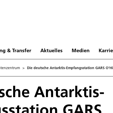
ng & Transfer
Aktuelles
Medien
Karri
atenzentrum
>
Die deutsche Antarktis-Empfangsstation GARS O'H
sche Antarktis-
sstation GARS