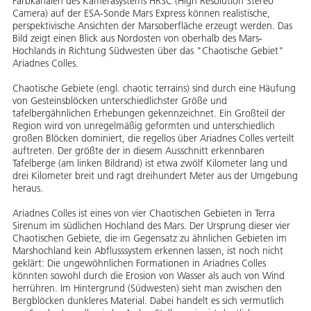
Farbkanälen des Kamerasystems HRSC (High Resolution Stereo
Camera) auf der ESA-Sonde Mars Express können realistische,
perspektivische Ansichten der Marsoberfläche erzeugt werden. Das
Bild zeigt einen Blick aus Nordosten von oberhalb des Mars-
Hochlands in Richtung Südwesten über das "Chaotische Gebiet"
Ariadnes Colles.
Chaotische Gebiete (engl. chaotic terrains) sind durch eine Häufung
von Gesteinsblöcken unterschiedlichster Größe und
tafelbergähnlichen Erhebungen gekennzeichnet. Ein Großteil der
Region wird von unregelmäßig geformten und unterschiedlich
großen Blöcken dominiert, die regellos über Ariadnes Colles verteilt
auftreten. Der größte der in diesem Ausschnitt erkennbaren
Tafelberge (am linken Bildrand) ist etwa zwölf Kilometer lang und
drei Kilometer breit und ragt dreihundert Meter aus der Umgebung
heraus.
Ariadnes Colles ist eines von vier Chaotischen Gebieten in Terra
Sirenum im südlichen Hochland des Mars. Der Ursprung dieser vier
Chaotischen Gebiete, die im Gegensatz zu ähnlichen Gebieten im
Marshochland kein Abflusssystem erkennen lassen, ist noch nicht
geklärt: Die ungewöhnlichen Formationen in Ariadnes Colles
könnten sowohl durch die Erosion von Wasser als auch von Wind
herrühren. Im Hintergrund (Südwesten) sieht man zwischen den
Bergblöcken dunkleres Material. Dabei handelt es sich vermutlich