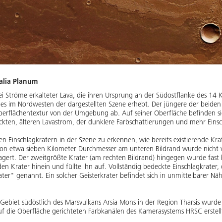
alia Planum
wei Ströme erkalteter Lava, die ihren Ursprung an der Südostflanke des 1
ldes im Nordwesten der dargestellten Szene erhebt. Der jüngere der beiden
erflächentextur von der Umgebung ab. Auf seiner Oberfläche befinden sic
ckten, älteren Lavastrom, der dunklere Farbschattierungen und mehr Einsc
en Einschlagkratern in der Szene zu erkennen, wie bereits existierende Krat
 von etwa sieben Kilometer Durchmesser am unteren Bildrand wurde nicht
agert. Der zweitgrößte Krater (am rechten Bildrand) hingegen wurde fast 
en Krater hinein und füllte ihn auf. Vollständig bedeckte Einschlagkrater
er" genannt. Ein solcher Geisterkrater befindet sich in unmittelbarer Nä
n Gebiet südöstlich des Marsvulkans Arsia Mons in der Region Tharsis wur
f die Oberfläche gerichteten Farbkanälen des Kamerasystems HRSC erstellt;