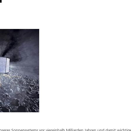
seres Sonnensystems vor viereinhalb Milliarden Jahren und damit wichtige