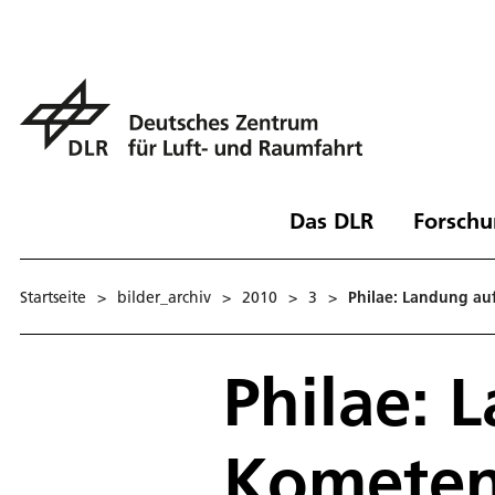
Das DLR
Forschu
Startseite
>
bilder_archiv
>
2010
>
3
>
Philae: Landung a
Philae: 
Komete