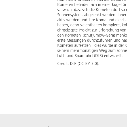
Kometen befinden sich in einer kugelför
schwach, dass sich die Kometen dort so 
Sonnensystems abgelenkt werden. Innerh
aktiv werden und ihre Koma und die char
haben, denn sie enthalten komplexe, koh
ehrgeizigste Projekt zur Erforschung v
den Kometen Tschurjumow-Gerasimenko e
erste Messungen durchzuführen und nach
Kometen aufsetzen - dies wurde in der 
seinem mehrmonatigen Weg zum sonnennä
Luft- und Raumfahrt (DLR) entwickelt.
Credit:
DLR (CC-BY 3.0).