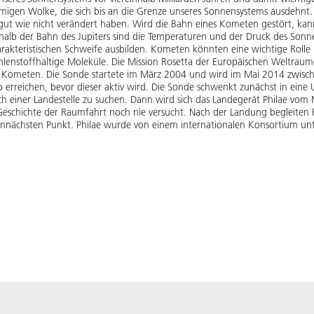
migen Wolke, die sich bis an die Grenze unseres Sonnensystems ausdehnt. D
gut wie nicht verändert haben. Wird die Bahn eines Kometen gestört, kan
alb der Bahn des Jupiters sind die Temperaturen und der Druck des Son
akteristischen Schweife ausbilden. Kometen könnten eine wichtige Rolle 
lenstoffhaltige Moleküle. Die Mission Rosetta der Europäischen Weltraumo
on Kometen. Die Sonde startete im März 2004 und wird im Mai 2014 zwis
rreichen, bevor dieser aktiv wird. Die Sonde schwenkt zunächst in ei
 einer Landestelle zu suchen. Dann wird sich das Landegerät Philae vom 
Geschichte der Raumfahrt noch nie versucht. Nach der Landung begleiten 
chsten Punkt. Philae wurde von einem internationalen Konsortium unte