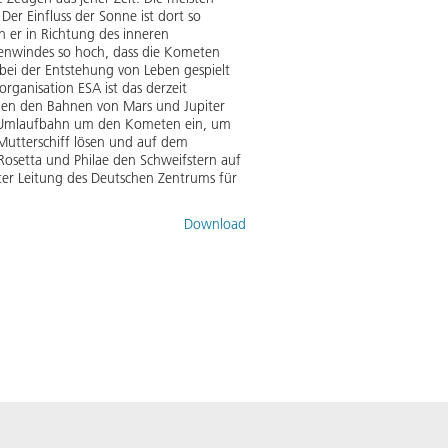
er Einfluss der Sonne ist dort so
n er in Richtung des inneren
nenwindes so hoch, dass die Kometen
bei der Entstehung von Leben gespielt
rganisation ESA ist das derzeit
chen den Bahnen von Mars und Jupiter
ne Umlaufbahn um den Kometen ein, um
Mutterschiff lösen und auf dem
Rosetta und Philae den Schweifstern auf
r Leitung des Deutschen Zentrums für
Download