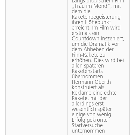
Langs utopischem Film
„Frau im Mond“, mit
dem die
Raketenbegeisterung
ihren Höhepunkt
erreicht. Im Film wird
erstmals ein
Countdown inszeniert,
um die Dramatik vor
dem Abheben der
Film-Rakete zu
erhöhen. Dies wird bei
allen späteren
Raketenstarts
übernommen.
Hermann Oberth
konstruiert als
Reklame eine echte
Rakete, mit der
allerdings erst
wesentlich später
einige von wenig
Erfolg gekrönte
Startversuche
unternommen