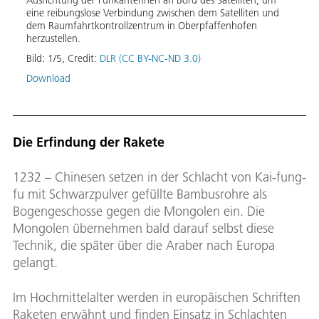
ut
eine reibungslose Verbindung zwischen dem Satelliten und
dem Raumfahrtkontrollzentrum in Oberpfaffenhofen
herzustellen.
Bild:
1
/
5
,
Credit:
DLR (CC BY-NC-ND 3.0)
Download
Stru
Struk
Vibra
Die Erfindung der Rakete
Gemei
Deuts
baugl
1232 – Chinesen setzen in der Schlacht von Kai-fung-
auf d
fu mit Schwarzpulver gefüllte Bambusrohre als
Bild:
Bogengeschosse gegen die Mongolen ein. Die
Down
Mongolen übernehmen bald darauf selbst diese
Technik, die später über die Araber nach Europa
gelangt.
Im Hochmittelalter werden in europäischen Schriften
Raketen erwähnt und finden Einsatz in Schlachten