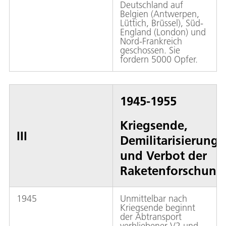
Deutschland auf
Belgien (Antwerpen,
Lüttich, Brüssel), Süd-
England (London) und
Nord-Frankreich
geschossen. Sie
fordern 5000 Opfer.
1945-1955
Kriegsende,
III
Demilitarisierung
und Verbot der
Raketenforschung
1945
Unmittelbar nach
Kriegsende beginnt
der Abtransport
verbliebener V2 und