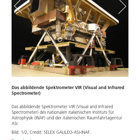
Der 
(Gam
Das abbildende Spektrometer VIR (Visual and Infrared
Spectrometer)
Der G
(Gamm
Natio
Das abbildende Spektrometer VIR (Visual and Infrared
Spectrometer) des nationalen italienischen Instituts für
Bild:
Astrophysik (INAF) und der italienischen Raumfahrtagentur
Down
ASI.
Bild:
1
/
2
,
Credit:
SELEX GALILEO-ASI-INAF.