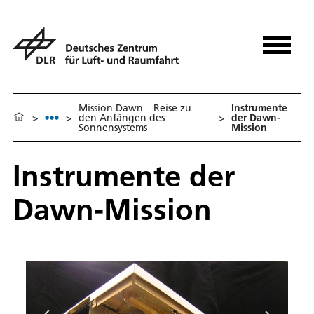
Mission Dawn – Reise zu
In­stru­men­te
>
>
den Anfängen des
>
der Dawn-
Sonnensystems
Missi­on
In­stru­men­te der
Dawn-Missi­on