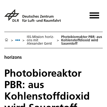
ISS-Mission ho­ri­z­
Photobioreaktor PBR: aus
>
>
ons mit
>
Kohlenstoffdioxid wird
Alexander Gerst
Sauerstoff
horizons
Photobioreaktor
PBR: aus
Kohlenstoffdioxid