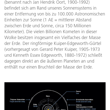
(benannt nach Jan Hendrik Oort, 1900-1992)
befindet sich am Rand unseres Sonnensystems in
einer Entfernung von bis zu 100.000 Astronomischen
Einheiten zur Sonne (1 AE = mittlerer Abstand
zwischen Erde und Sonne, circa 150 Millionen
Kilometer). Die vielen Billionen Kometen in dieser
Wolke besitzen insgesamt ein Vielfaches der Masse
der Erde. Der ringförmige Kuiper-Edgeworth-Gürtel
(vorhergesagt von Gerard Peter Kuiper, 1905-1973
und Kenneth Essex Edgeworth, 1880-1972) schließt
dagegen direkt an die äußeren Planeten an und
enthält nur einen Bruchteil der Masse der Erde.