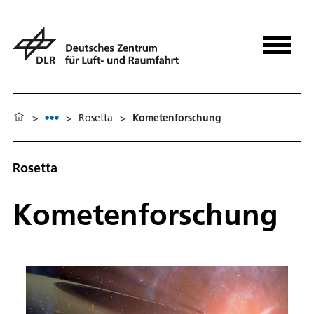
>
>
Ro­set­ta
>
Kometenforschung
Rosetta
Kometenforschung