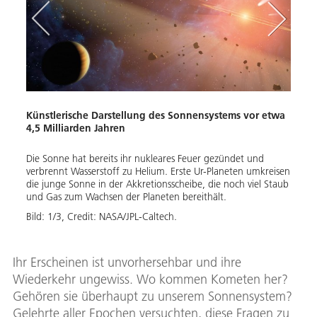
Künstlerische Darstellung des Sonnensystems vor etwa
eten
Die 
4,5 Milliarden Jahren
1. De
Die Sonne hat bereits ihr nukleares Feuer gezündet und
he
jense
verbrennt Wasserstoff zu Helium. Erste Ur-Planeten umkreisen
uri,
einer
die junge Sonne in der Akkretionsscheibe, die noch viel Staub
n
2. Di
und Gas zum Wachsen der Planeten bereithält.
was m
Bild:
1
/
3
,
Credit:
NASA/JPL-Caltech.
Bild:
Ihr Erscheinen ist unvorhersehbar und ihre
Wiederkehr ungewiss. Wo kommen Kometen her?
Gehören sie überhaupt zu unserem Sonnensystem?
Gelehrte aller Epochen versuchten, diese Fragen zu