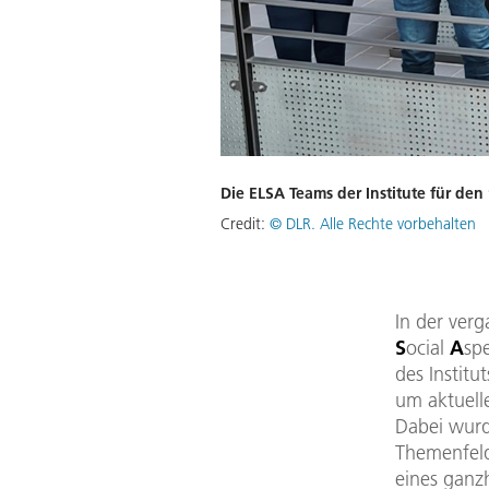
Die ELSA Teams der Institute für den 
Credit:
© DLR. Alle Rechte vorbehalten
In der ver
S
ocial
A
spe
des Instit
um aktuell
Dabei wurd
Themenfeld
eines ganzh