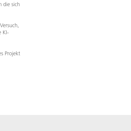
 die sich
 Versuch,
 KI-
n
s Projekt