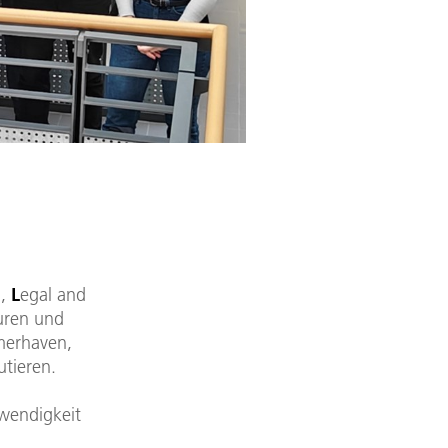
l,
L
egal and
turen und
emerhaven,
utieren.
twendigkeit