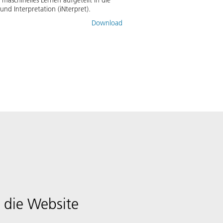
schinelles Lernen aufgeteilt in die
nd Interpretation (iNterpret).
Download
 die Website