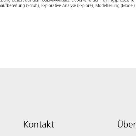
ng basiert auf dem OSEMN-Ansatz. Dabei wird der Trainingsprozess für ma
ufbereitung (Scrub), Explorative Analyse (Explore), Modellierung (Model) u
Kontakt
Über