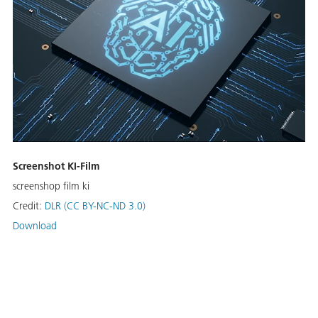
Screenshot KI-Film
screenshop film ki
Credit:
DLR (CC BY-NC-ND 3.0)
Download