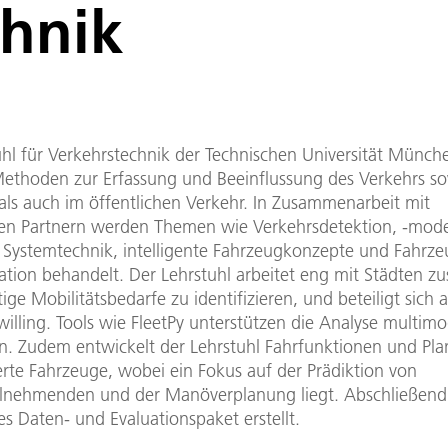
chnik
uhl für Verkehrstechnik der Technischen Universität Münche
Methoden zur Erfassung und Beeinflussung des Verkehrs s
 als auch im öffentlichen Verkehr. In Zusammenarbeit mit
en Partnern werden Themen wie Verkehrsdetektion, -model
, Systemtechnik, intelligente Fahrzeugkonzepte und Fahrze
ion behandelt. Der Lehrstuhl arbeitet eng mit Städten 
ge Mobilitätsbedarfe zu identifizieren, und beteiligt sich 
willing. Tools wie FleetPy unterstützen die Analyse multimo
. Zudem entwickelt der Lehrstuhl Fahrfunktionen und Pla
erte Fahrzeuge, wobei ein Fokus auf der Prädiktion von
ilnehmenden und der Manöverplanung liegt. Abschließend
s Daten- und Evaluationspaket erstellt.