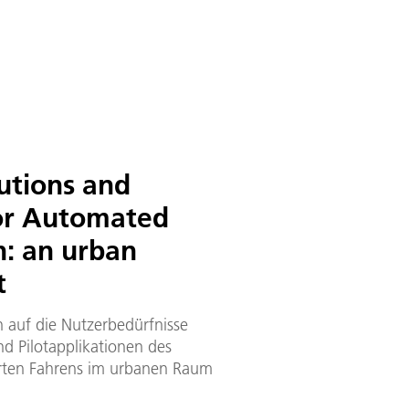
utions and
for Automated
n: an urban
t
 auf die Nutzerbedürfnisse
d Pilotapplikationen des
rten Fahrens im urbanen Raum