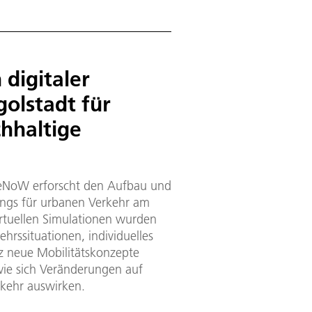
digitaler
golstadt für
chhaltige
eNoW erforscht den Aufbau und
llings für urbanen Verkehr am
virtuellen Simulationen wurden
ehrssituationen, individuelles
z neue Mobilitätskonzepte
wie sich Veränderungen auf
kehr auswirken.