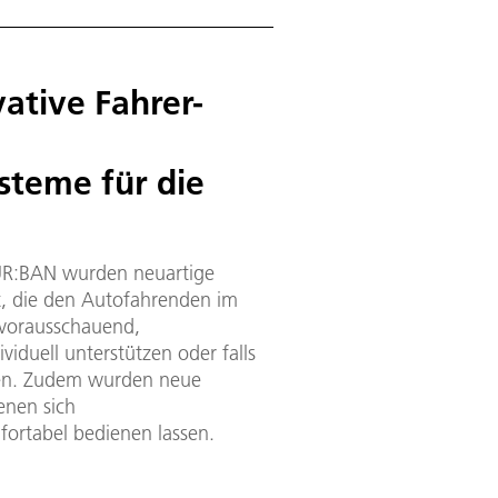
ative Fahrer-
steme für die
e UR:BAN wurden neuartige
t, die den Autofahrenden im
 vorausschauend,
viduell unterstützen oder falls
fen. Zudem wurden neue
enen sich
fortabel bedienen lassen.