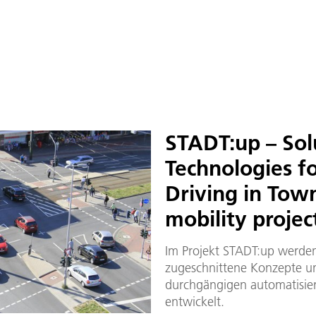
STADT:up – Sol
Technologies 
Driving in Tow
mobility projec
Im Projekt STADT:up werden
zugeschnittene Konzepte un
durchgängigen automatisie
entwickelt.