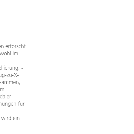
n erforscht
owohl im
lierung, -
ug-zu-X-
zusammen,
am
daler
nungen für
 wird ein