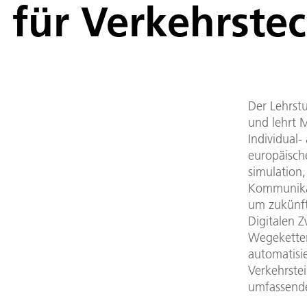
für Verkehrste
Der Lehrst
und lehrt 
Individual-
europäisch
simulation
Kommunikat
um zukünfti
Digitalen Z
Wegeketten
automatisi
Verkehrste
umfassende