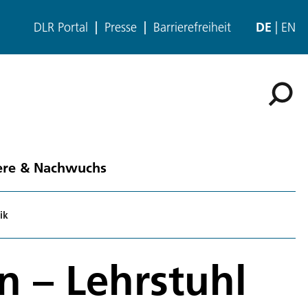
DLR Portal
Presse
Barrierefreiheit
DE
EN
ere & Nachwuchs
ik
n – Lehrstuhl