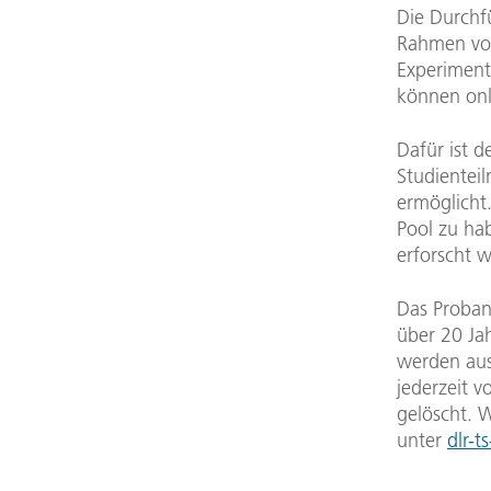
Die Durchf
Rahmen von
Experiment
können onl
Dafür ist 
Studientei
ermöglicht
Pool zu hab
erforscht 
Das Proban
über 20 Ja
werden auss
jederzeit 
gelöscht. 
unter
dlr-t