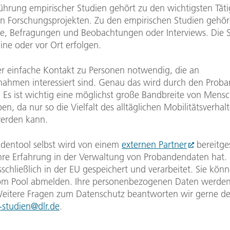
ührung empirischer Studien gehört zu den wichtigsten Täti
 Forschungsprojekten. Zu den empirischen Studien gehö
e, Befragungen und Beobachtungen oder Interviews. Die 
ine oder vor Ort erfolgen.
der einfache Kontakt zu Personen notwendig, die an
lnahmen interessiert sind. Genau das wird durch den Prob
. Es ist wichtig eine möglichst große Bandbreite von Mens
en, da nur so die Vielfalt des alltäglichen Mobilitätsverhal
werden kann.
dentool selbst wird von einem
externen Partner
bereitges
hre Erfahrung in der Verwaltung von Probandendaten hat.
chließlich in der EU gespeichert und verarbeitet. Sie könn
vom Pool abmelden. Ihre personenbezogenen Daten werde
Weitere Fragen zum Datenschutz beantworten wir gerne deta
s-studien@dlr.de
.