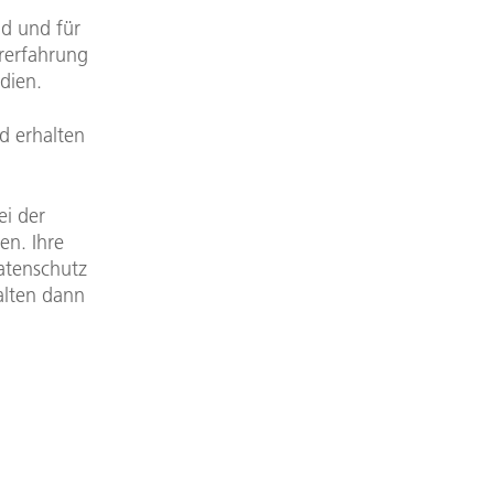
nd und für
orerfahrung
dien.
d erhalten
ei der
en. Ihre
atenschutz
alten dann