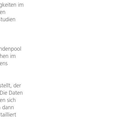
gkeiten im
ren
Studien
andenpool
chen im
tens
tellt, der
 Die Daten
en sich
n dann
illiert