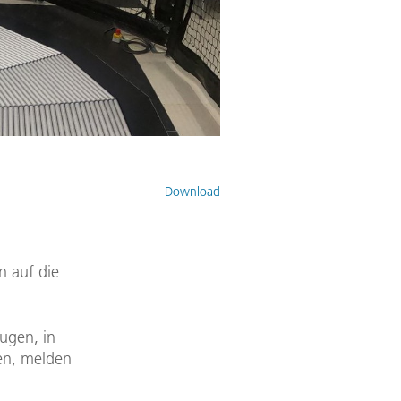
Download
 auf die
ugen, in
en, melden