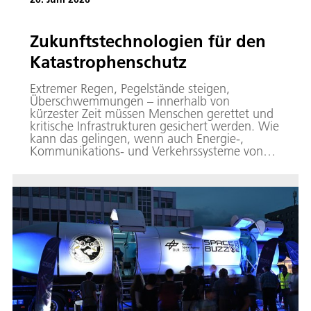
Zukunftstechnologien für den
Katastrophenschutz
Extremer Regen, Pegelstände steigen,
Überschwemmungen – innerhalb von
kürzester Zeit müssen Menschen gerettet und
kritische Infrastrukturen gesichert werden. Wie
kann das gelingen, wenn auch Energie-,
Kommunikations- und Verkehrssysteme von
der Katastrophe betroffen sind? Wer
koordiniert dann die Einsatzkräfte und stellt
Lageinformationen bereit? 16 DLR-Institute
haben jetzt gezeigt, wie neue Technologien die
Prozesse im Katastrophenschutz stärken und
verbessern können.