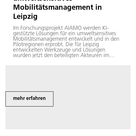
Mobilitätsmanagement in
Leipzig
Im Forschungsprojekt AIAMO werden KI-
gestützte Lösungen für ein umweltsensitives
Mobilitätsmanagement entwickelt und in den
Pilotregionen erprobt. Die für Leipzig
entwickelten Werkzeuge und Lösungen
wurden jetzt den beteiligten Akteuren im
Mobilitäts- und Tiefbauamt, Amt für
Umweltschutz und Referat Digitale Stadt zur
Erprobung und Bewertung der
Praxistauglichkeit bereitgestellt.
mehr erfahren