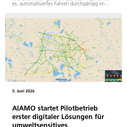
es, automatisiertes Fahren durchgängig im
Stadtverkehr zu ermöglichen und die
Fahrer:innen so dauerhaft von Fahraufgaben
zu entlasten – bei wechselnden
Umgebungsbedingungen und in komplexen
Verkehrssituationen.
5. Juni 2026
AIAMO startet Pilotbetrieb
erster digitaler Lösungen für
umweltsensitives