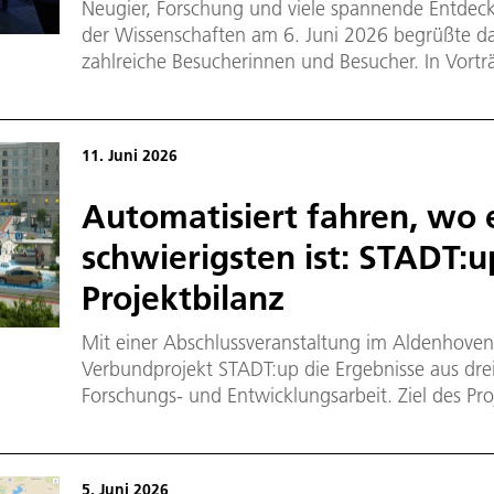
Neugier, Forschung und viele spannende Entdec
der Wissenschaften am 6. Juni 2026 begrüßte da
zahlreiche Besucherinnen und Besucher. In Vort
Laborbesichtigungen erhielten sie Einblicke in a
Schwerpunkte Raumfahrt und Verkehr.
11. Juni 2026
Automatisiert fahren, wo 
schwierigsten ist: STADT:u
Projektbilanz
Mit einer Abschlussveranstaltung im Aldenhoven 
Verbundprojekt STADT:up die Ergebnisse aus dr
Forschungs- und Entwicklungsarbeit. Ziel des Pro
Fahren durchgängig im Stadtverkehr zu ermöglic
dauerhaft von Fahraufgaben zu entlasten – bei
Umgebungsbedingungen und in komplexen Verke
5. Juni 2026