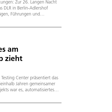
kungen: Zur 26. Langen Nacht
s DLR in Berlin-Adlershof
rägen, Führungen und
ktuelle Forschungsarbeiten der
es am
p zieht
Testing Center präsentiert das
eieinhalb Jahren gemeinsamer
jekts war es, automatisiertes
hen und die Fahrer:innen so
 wechselnden
hrssituationen.