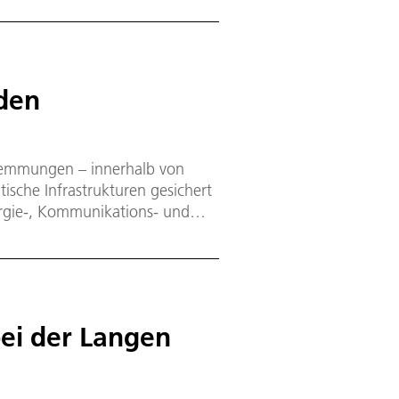
 den
wemmungen – innerhalb von
ische Infrastrukturen gesichert
rgie-, Kommunikations- und
sind? Wer koordiniert dann die
? 16 DLR-Institute haben jetzt
 Katastrophenschutz stärken und
ei der Langen