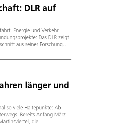
chaft: DLR auf
fahrt, Energie und Verkehr –
ündungsprojekte: Das DLR zeigt
schnitt aus seiner Forschung
. Das DLR präsentiert sich in
hung & Innovationstransfer“ im
 weiteren Ständen vertreten. Das
ril 2026 stattfindet, lautet
ahren länger und
al so viele Haltepunkte: Ab
nterwegs. Bereits Anfang März
rtinsviertel, die
d Egelsbach sind seitdem