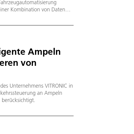
 Fahrzeugautomatisierung
 einer Kombination von Daten
rmationen und inklusiven
rere, intuitivere und
nschen und automatisierten
lligente Ampeln
eren von
g des Unternehmens VITRONIC in
erkehrssteuerung an Ampeln
berücksichtigt.