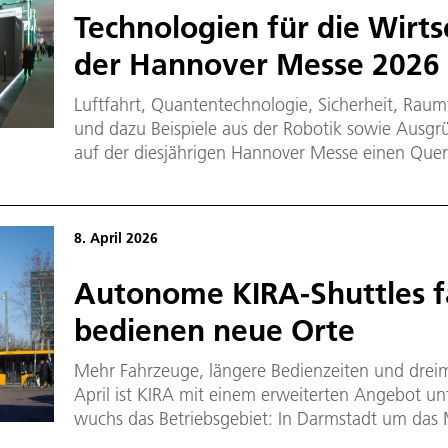
Technologien für die Wirts
der Hannover Messe 2026
Luftfahrt, Quantentechnologie, Sicherheit, Raum
und dazu Beispiele aus der Robotik sowie Ausgr
auf der diesjährigen Hannover Messe einen Quer
und insbesondere Technologien für die Wirtschaft
Halle 11, Stand D49. In der Halle stehen „Forsc
Mittelpunkt. Zusätzlich sind Projekte des DLR an
8. April 2026
Motto der Hannover Messe, die vom 20. bis 24. Ap
diesmal „Think Tech Forward“.
Autonome KIRA-Shuttles f
bedienen neue Orte
Mehr Fahrzeuge, längere Bedienzeiten und dreim
April ist KIRA mit einem erweiterten Angebot u
wuchs das Betriebsgebiet: In Darmstadt um das Ma
Mathildenhöhe und Darmstadt-Ost, in Langen un