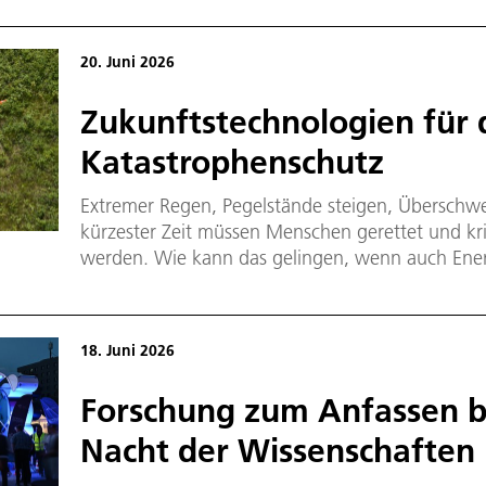
20. Juni 2026
Zukunftstechnologien für
Katastrophenschutz
Extremer Regen, Pegelstände steigen, Übersch
kürzester Zeit müssen Menschen gerettet und krit
werden. Wie kann das gelingen, wenn auch Ene
Verkehrssysteme von der Katastrophe betroffen 
Einsatzkräfte und stellt Lageinformationen bereit
gezeigt, wie neue Technologien die Prozesse im
18. Juni 2026
verbessern können.
Forschung zum Anfassen b
Nacht der Wissenschaften