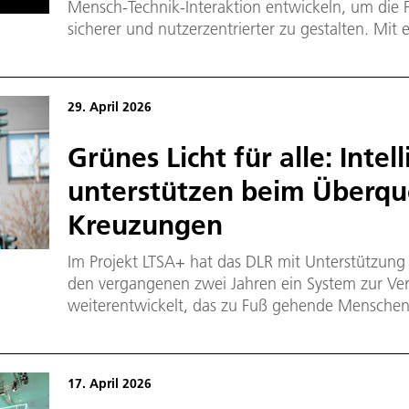
Mensch-Technik-Interaktion entwickeln, um die
sicherer und nutzerzentrierter zu gestalten. Mit
aus dem Fahrzeuginnenraum, kontextuellen Info
multimodalen Schnittstellen will das Projekt siche
vertrauenswürdigere Interaktionen zwischen Me
29. April 2026
Systemen ermöglichen.
Grünes Licht für alle: Inte
unterstützen beim Überqu
Kreuzungen
Im Projekt LTSA+ hat das DLR mit Unterstützun
den vergangenen zwei Jahren ein System zur V
weiterentwickelt, das zu Fuß gehende Menschen 
17. April 2026