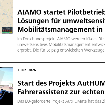
AIAMO startet Pilotbetrieb
Lösungen für umweltsensi
Mobilitätsmanagement in 
Im Forschungsprojekt AIAMO werden KI-gestützt
umweltsensitives Mobilitätsmanagement entwicke
erprobt. Die für Leipzig entwickelten Werkzeug
den beteiligten Akteuren im Mobilitäts- und Ti
und Referat Digitale Stadt zur Erprobung und Be
bereitgestellt.
3. Juni 2026
Start des Projekts AutHU
Fahrerassistenz zur echten
Das EU-geförderte Projekt AutHUMate hat das Zie