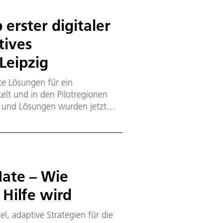
 erster digitaler
tives
Leipzig
e Lösungen für ein
lt und in den Pilotregionen
e und Lösungen wurden jetzt
efbauamt, Amt für Umweltschutz
wertung der Praxistauglichkeit
Mate – Wie
 Hilfe wird
l, adaptive Strategien für die