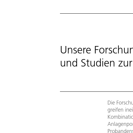
Unsere Forschun
und Studien zur
Die Forsch
greifen ine
Kombinatio
Anlagenpor
Probandens