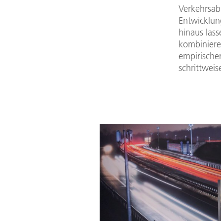
Verkehrsab
Entwicklun
hinaus lass
kombiniere
empirische
schrittweis