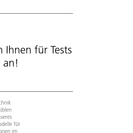
Ihnen für Tests
 an!
chnik
xiblen
nseres
delle für
ionen im