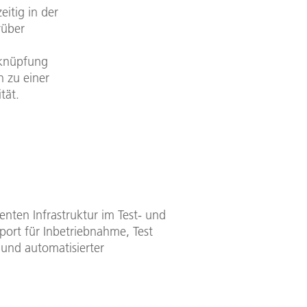
itig in der
rüber
rknüpfung
 zu einer
tät.
genten Infrastruktur im Test- und
pport für Inbetriebnahme, Test
 und automatisierter