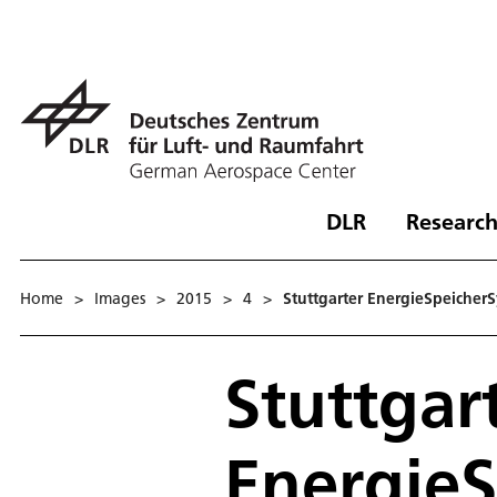
DLR
Research
Home
>
Images
>
2015
>
4
>
Stuttgarter EnergieSpeiche
Stuttgar
Energie