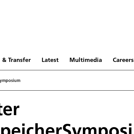
 & Transfer
Latest
Multimedia
Careers
rSymposium
ter
SpeicherSympos