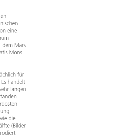
hen
anischen
ion eine
anum
uf dem Mars
eatis Mons
ächlich für
 Es handelt
 sehr langen
standen
ordosten
tung
wie die
fte (Bilder
rodiert