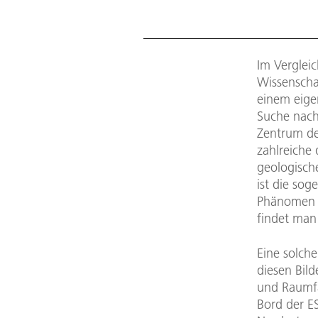
Im Verglei
Wissenschaf
einem eige
Suche nach
Zentrum de
zahlreiche
geologisch
ist die sog
Phänomen v
findet man
Eine solche
diesen Bil
und Raumfa
Bord der E