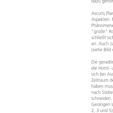
dazu gehör
Ascuris Pla
Aspekten. 
Phänomene 
"große" Ro
schließt s
an. Auch za
(siehe Bild
Die geradli
die Horst- 
sich bei As
Zeitraum d
haben muss
nach Südwe
schneiden.
Geologen s
2, 3 und 5)