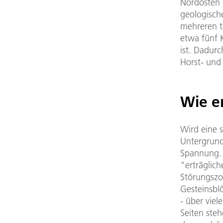
Nordosten
geologisch
mehreren t
etwa fünf 
ist. Dadur
Horst- und
Wie e
Wird eine s
Untergrund
Spannung. 
"erträglic
Störungszon
Gesteinsbl
- über viel
Seiten ste