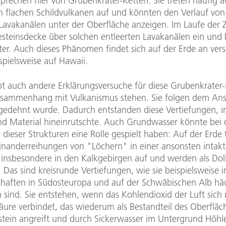
prechen hier von Grubenkrater-Ketten. Sie treten häufig a
n flachen Schildvulkanen auf und könnten den Verlauf von
Lavakanälen unter der Oberfläche anzeigen. Im Laufe der Z
esteinsdecke über solchen entleerten Lavakanälen ein und 
ter. Auch dieses Phänomen findet sich auf der Erde an ver
ispielsweise auf Hawaii.
bt auch andere Erklärungsversuche für diese Grubenkrater-
usammenhang mit Vulkanismus stehen. Sie folgen dem Ans
 gedehnt wurde. Dadurch entstanden diese Vertiefungen, i
nd Material hineinrutschte. Auch Grundwasser könnte bei 
dieser Strukturen eine Rolle gespielt haben: Auf der Erde 
inanderreihungen von "Löchern" in einer ansonsten intak
 insbesondere in den Kalkgebirgen auf und werden als Dol
 Das sind kreisrunde Vertiefungen, wie sie beispielsweise 
chaften in Südosteuropa und auf der Schwäbischen Alb hä
 sind. Sie entstehen, wenn das Kohlendioxid der Luft sich
äure verbindet, das wiederum als Bestandteil des Oberflä
stein angreift und durch Sickerwasser im Untergrund Höhl