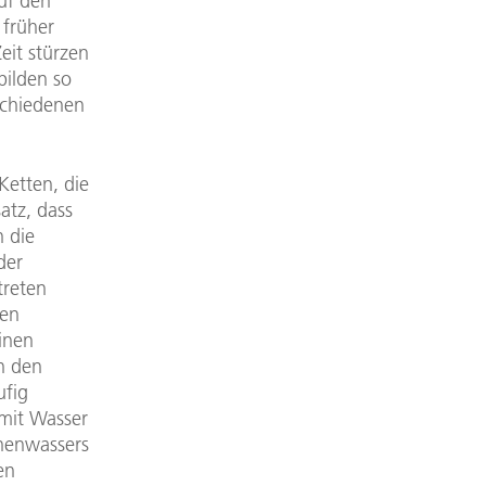
uf den
 früher
eit stürzen
bilden so
schiedenen
Ketten, die
atz, dass
n die
der
treten
ten
inen
in den
ufig
 mit Wasser
chenwassers
en