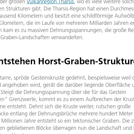
 der großen
Vulkanregion Tharsis
, wo es viele weitere solch
en Strukturen gibt. Die Tharsis-Region hat einen Durchmes
ausend Kilometern und besitzt eine schildförmige Aufwöl
Kilometern, die im Laufe von mehreren Milliarden Jahren 
ch kam es zu massiven Dehnungsspannungen, die große Re
 Graben-Landschaften verwandelten.
ntstehen Horst-Graben-Struktu
tarre, spröde Gesteinskruste gedehnt, beispielsweise weil 
 angehoben wird, gerät die darüber liegende Oberfläche 
Steigt die Dehnungsspannung über die für das Gestein
hen" Grenzwerte, kommt es zu einem Aufbrechen der Krust
e entsteht. Dehnt sich die Kruste weiter, rutschen große
öcke entlang der Dehnungsbrüche mehrere hundert Meter i
e Millionen Jahre entsteht so ein tektonischer Graben. Die 
hen gebliebenen Blöcke überragen nun die Landschaft und 