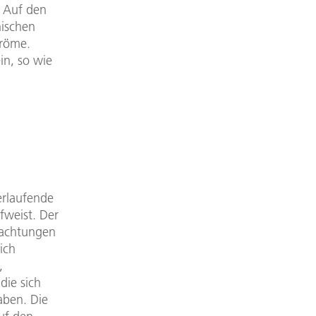
. Auf den
hischen
tröme.
in, so wie
verlaufende
fweist. Der
obachtungen
ich
,
die sich
aben. Die