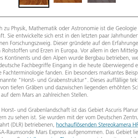
ch zu Physik, Mathematik oder Astronomie ist die Geologie
t. Sie entwickelte sich erst in den letzten paar Jahrhunde
nen Forschungszweig. Dieser gründete auf den Erfahrunge
 Rohstoffen und Erzen in Europa. Vor allem in den Mittel
s Kontinents und den Alpen wurde Bergbau betrieben, w
 deutsche Fachbegriffe Eingang in die heute überwiegend e
e Fachterminologie fanden. Ein besonders markantes Beispi
enannte "Horst- und Grabenstruktur". Dieses auffällige te
on tiefen Gräben und dazwischen liegenden erhöhten Sc
 auf dem Mars an zahlreichen Stellen.
 Horst- und Grabenlandschaft ist das Gebiet Ascuris Planu
dern zu sehen ist. Sie wurden mit der vom Deutschen Zentru
hrt (DLR) betriebenen,
hochauflösenden Stereokamera H
SA-Raumsonde Mars Express aufgenommen. Das Gebiet lie