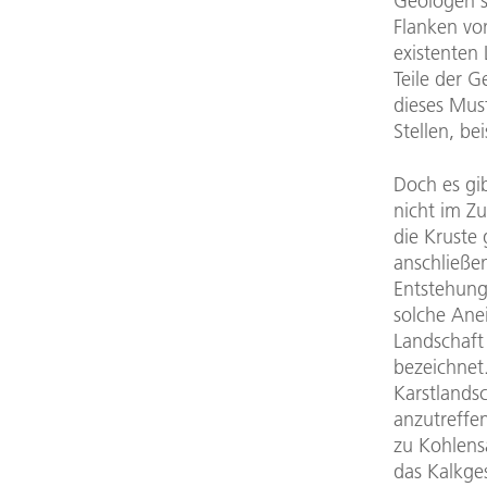
Geologen s
Flanken vo
existenten 
Teile der G
dieses Mus
Stellen, be
Doch es gi
nicht im Z
die Kruste
anschließe
Entstehung 
solche Ane
Landschaft
bezeichnet.
Karstlands
anzutreffen
zu Kohlens
das Kalkge