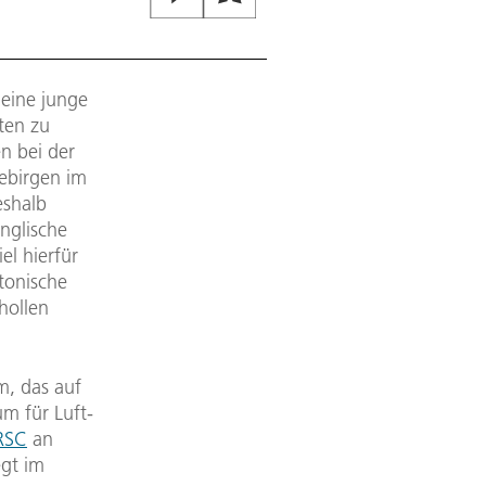
 eine junge
rten zu
n bei der
gebirgen im
eshalb
nglische
el hierfür
ktonische
hollen
m, das auf
m für Luft-
RSC
an
gt im