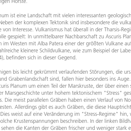
igen Horste.
num ist eine Landschaft mit vielen interessanten geologisc
Neben der komplexen Tektonik sind insbesondere die vulk
von Interesse. Vulkanismus hat überall in der Tharsis-Reg
lle gespielt: In unmittelbarer Nachbarschaft zu Ascuris Pl
ich im Westen mit Alba Patera einer der größten Vulkane a
hlreiche kleinere Schildvulkane, wie zum Beispiel der Lab
 4), befinden sich in dieser Gegend.
nigen bis leicht gekrümmt verlaufenden Störungen, die urs
und Grabenlandschaft sind, fallen hier besonders ins Auge.
curis Planum um einen Teil der Marskruste, der über einen
er Marsgeschichte unter hohem tektonischem "Stress" ge
. Die meist parallelen Gräben haben einen Verlauf von N
sten. Allerdings gibt es auch Gräben, die diese Hauptrich
 Dies weist auf eine Veränderung im "Stress-Regime" hin, 
olche Krustenspannungen beschreiben. In der linken Bildhäl
 sehen die Kanten der Gräben frischer und weniger stark e