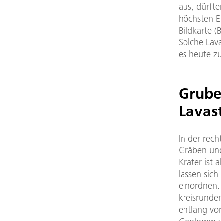
aus, dürft
höchsten E
Bildkarte (
Solche Lav
es heute zu
Grube
Lavas
In der rech
Gräben und
Krater ist 
lassen sich
einordnen.
kreisrunden
entlang von