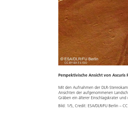
e Höhenunterschiede von
ragen und die dazu gehörigen
Download
Perspektivische Ansicht von Ascuris
Mit den Aufnahmen der DLR-Stereokamer
Ansichten der aufgenommenen Landschaft 
Gräben ein älterer Einschlagskrater und
Bild:
1
/
5
,
Credit:
ESA/DLR/FU Berlin – CC