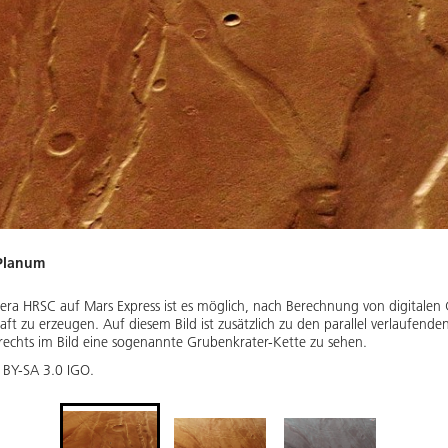
 Planum
a HRSC auf Mars Express ist es möglich, nach Berechnung von digitalen 
zu erzeugen. Auf diesem Bild ist zusätzlich zu den parallel verlaufenden
 rechts im Bild eine sogenannte Grubenkrater-Kette zu sehen.
 BY-SA 3.0 IGO.