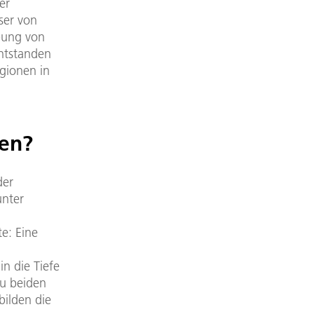
er
ser von
bung von
entstanden
gionen in
ren?
der
unter
e: Eine
n die Tiefe
zu beiden
bilden die