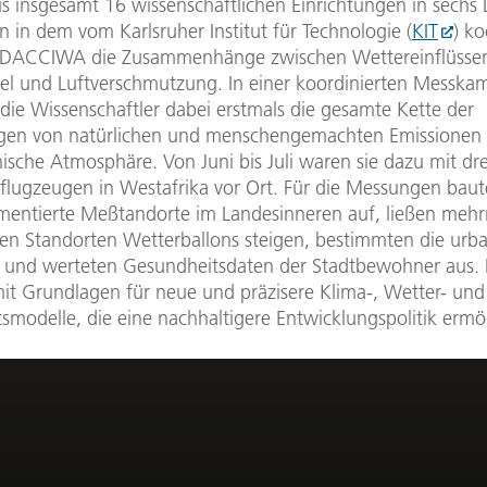
us insgesamt 16 wissenschaftlichen Einrichtungen in sechs
 in dem vom Karlsruher Institut für Technologie (
KIT
) ko
t DACCIWA die Zusammenhänge zwischen Wettereinflüsse
l und Luftverschmutzung. In einer koordinierten Messk
die Wissenschaftler dabei erstmals die gesamte Kette der
en von natürlichen und menschengemachten Emissionen 
ische Atmosphäre. Von Juni bis Juli waren sie dazu mit dre
flugzeugen in Westafrika vor Ort. Für die Messungen baute
mentierte Meßtandorte im Landesinneren auf, ließen meh
ben Standorten Wetterballons steigen, bestimmten die urb
 und werteten Gesundheitsdaten der Stadtbewohner aus. 
mit Grundlagen für neue und präzisere Klima-, Wetter- und
tsmodelle, die eine nachhaltigere Entwicklungspolitik ermö