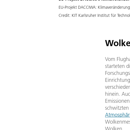
EU-Projekt DACCIWA: Klimaveränderunge
Credit:
KIT Karlsruher Institut für Techno
Wolke
Vom Flugha
starteten 
Forschungsf
Einrichtun
verschiede
hinein. Auc
Emissionen
schwitzten
Atmosphär
Wolkenmess
Wolken.