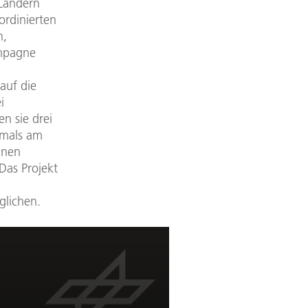
 Ländern
ordinierten
n,
ampagne
auf die
i
n sie drei
rmals am
anen
Das Projekt
glichen.