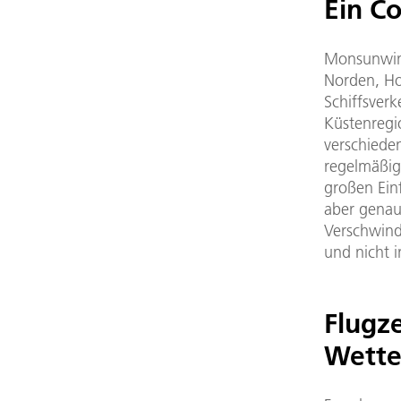
Ein Co
Monsunwind
Norden, Ho
Schiffsverk
Küstenregi
verschieden
regelmäßig
großen Einf
aber genau
Verschwind
und nicht i
Flugz
Wette