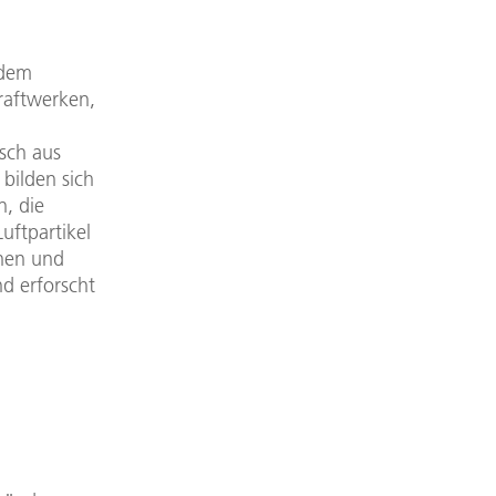
 dem
raftwerken,
sch aus
 bilden sich
, die
uftpartikel
ehen und
d erforscht