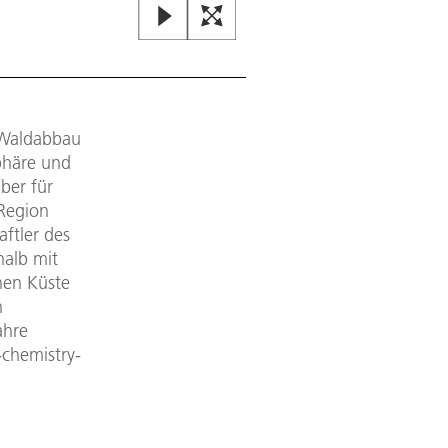
r Waldabbau
phäre und
ber für
 Region
aftler des
halb mit
hen Küste
n
ahre
chemistry-