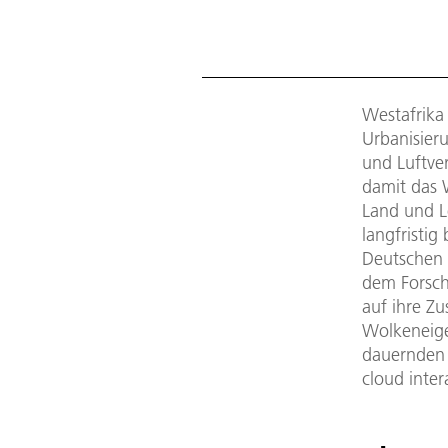
Westafrika
Urbanisier
und Luftv
damit das 
Land und L
langfristig
Deutschen 
dem Forsc
auf ihre Z
Wolkeneige
dauernden 
cloud inter