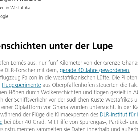
n in Westafrika
logie
nschichten unter der Lupe
fen Lomés aus, nur fünf Kilometer von der Grenze Ghanas
die DLR-Forscher mit dem,
gerade 40 Jahre gewordenen
,
lugzeug Falcon in die westafrikanischen Lüfte. Die Piloten
g
Flugexperimente
aus Oberpfaffenhofen steuerten die Falc
nen Höhen durch Wolkenschichten und flogen gezielt in 
h der Schiffsverkehr vor der südlichen Küste Westafrikas u
 einer Ölplattform vor Ghana wurden untersucht. In der K
 während der Flüge die Klimaexperten des
DLR-Institut für
e
bei über 40 Grad. Mit Hilfe von Spurengas-, Partikel- un
instrumenten sammelten sie Daten innerhalb und außerh