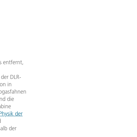
 entfernt,
 der DLR-
on in
Abgasfahnen
nd die
abine
 Physik der
d
alb der