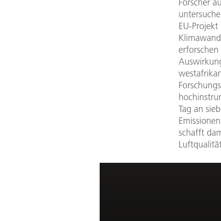
Forscher a
untersuchen
EU-Projek
Klimawande
erforschen 
Auswirkung
westafrikan
Forschungs
hochinstru
Tag an sie
Emissionen
schafft da
Luftqualitä