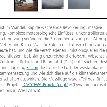
 ist im Wandel. Rapide wachsende Bevölkerung, massive
ung, komplexe meteorologische Einflüsse, unkontrollierte
erschmutzung verändern die Zusammensetzung der Atmos
Wetter und Klima. Was für Folgen die Luftverschmutzung a
eute hat, und wie die verschiedenen Emissionsquellen die
 beeinflussen, ist bislang unzureichend erforscht. Wissensch
Zentrums für Luft- und Raumfahrt (DLR) untersuchten des
hungsflugzeug
Falcon
die tropische Luft der westafrikanisc
usammensetzung und wie sich diese auf die klimarelevante
nschaften auswirken. Die Messflüge waren Teil des fünf J
EU-Projekts
DACCIWA-Projekt (engl.)
(Dynamics-aerosol-
actions in West Africa).