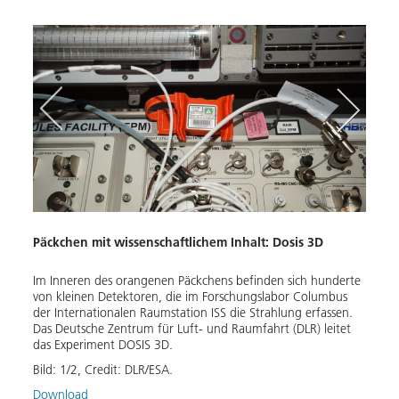
Päckchen mit wissenschaftlichem Inhalt: Dosis 3D
Stra
Im Inneren des orangenen Päckchens befinden sich hunderte
Astro
von kleinen Detektoren, die im Forschungslabor Columbus
Activ
der Internationalen Raumstation ISS die Strahlung erfassen.
Strah
Das Deutsche Zentrum für Luft- und Raumfahrt (DLR) leitet
Bild:
das Experiment DOSIS 3D.
Down
Bild:
1
/
2
,
Credit:
DLR/ESA.
Download