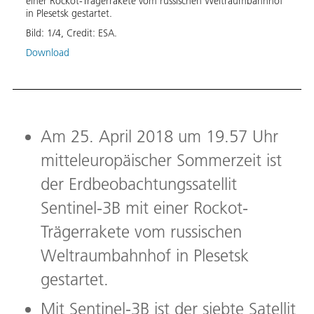
einer Rockot-Trägerrakete vom russischen Weltraumbahnhof
begin
in Plesetsk gestartet.
Dista
Bild:
1
/
4
,
Credit:
ESA.
Bild:
Download
Down
Am 25. April 2018 um 19.57 Uhr
mitteleuropäischer Sommerzeit ist
der Erdbeobachtungssatellit
Sentinel-3B mit einer Rockot-
Trägerrakete vom russischen
Weltraumbahnhof in Plesetsk
gestartet.
Mit Sentinel-3B ist der siebte Satellit