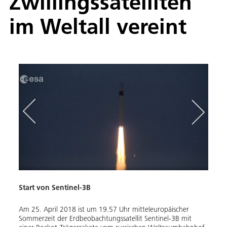
Zwillingssatelliten
im Weltall vereint
Start von Sentinel-3B
Senti
Am 25. April 2018 ist um 19.57 Uhr mitteleuropäischer
An Bo
bahn.
Sommerzeit der Erdbeobachtungssatellit Sentinel-3B mit
Satel