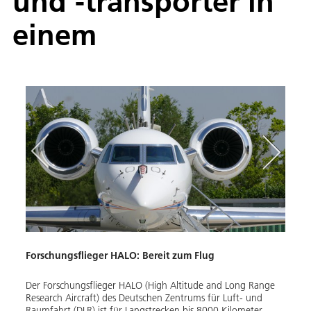
und -transporter in
einem
Forschungsflieger HALO: Bereit zum Flug
Lufts
High
Der Forschungsflieger HALO (High Altitude and Long Range
Eine 
hen
Research Aircraft) des Deutschen Zentrums für Luft- und
Brown
s vier
Raumfahrt (DLR) ist für Langstrecken bis 8000 Kilometer
durch