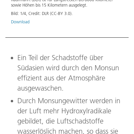
, mit
sowie Höhen bis 15 Kilometern ausgelegt.
Brenn
ucht
Bild:
1
/
4
,
Credit:
DLR (CC-BY 3.0).
Bild:
Respo
Download
Down
Ein Teil der Schadstoffe über
Südasien wird durch den Monsun
effizient aus der Atmosphäre
ausgewaschen.
Durch Monsungewitter werden in
der Luft mehr Hydroxylradikale
gebildet, die Luftschadstoffe
wasserlöslich machen, so dass sie