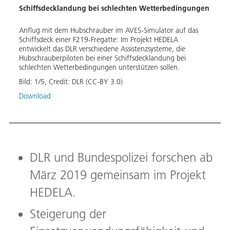
Schiffsdecklandung bei schlechten Wetterbedingungen
Simul
gute
Anflug mit dem Hubschrauber im AVES-Simulator auf das
Schiffsdeck einer F219-Fregatte: Im Projekt HEDELA
Im Si
entwickelt das DLR verschiedene Assistenzsysteme, die
versc
Hubschrauberpiloten bei einer Schiffsdecklandung bei
Bild:
schlechten Wetterbedingungen unterstützen sollen.
Down
Bild:
1
/
5
,
Credit:
DLR (CC-BY 3.0)
Download
DLR und Bundespolizei forschen ab
März 2019 gemeinsam im Projekt
HEDELA.
Steigerung der