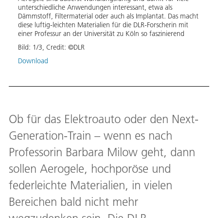
Wisse
so-
unterschiedliche Anwendungen interessant, etwa als
Labor
Dämmstoff, Filtermaterial oder auch als Implantat. Das macht
indem
5.4pt
diese luftig-leichten Materialien für die DLR-Forscherin mit
einge
n-
einer Professur an der Universität zu Köln so faszinierend
Bild:
Bild:
1
/
3
,
Credit:
©DLR
idow-
if";
Down
Download
r-
bles
n
n bis
Ob für das Elektroauto oder den Next-
ur
Generation-Train – wenn es nach
Professorin Barbara Milow geht, dann
sollen Aerogele, hochporöse und
federleichte Materialien, in vielen
Bereichen bald nicht mehr