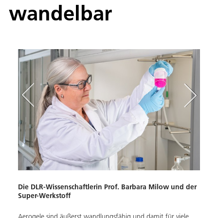
wandelbar
Biop
Die DLR-Wissenschaftlerin Prof. Barbara Milow und der
Super-Werkstoff
Die k
e
gehör
Aerogele sind äußerst wandlungsfähig und damit für viele