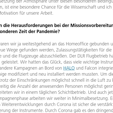
etzung der Atmosphäre unter diesen besonderen Beding
n, ist eine besondere Chance für die Wissenschaft und ich
Motivation für unsere Arbeit.
 die Herausforderungen bei der Missionsvorbereitun
sonderen Zeit der Pandemie?
aren wir ja weitestgehend an das Homeoffice gebunden u
ue Wege gefunden werden, Zulassungstätigkeiten für die
e und die Flugzeuge abzuschließen. Der DLR Flugbetrieb ha
 geleistet. Wir hatten das Glück, dass viele wichtige Instr
r andere Kampagnen an Bord von
HALO
und Falcon integri
ige modifiziert und neu installiert werden mussten. Um di
rotz der Einschränkungen möglichst schnell in die Luft zu
zeitig die Anzahl der anwesenden Personen möglichst geri
eiteten wir in einem täglichen Schichtbetrieb. Und auch jet
mpagnenphase arbeiten wir weiter in Minimalbesetzung. E
 Weiterentwicklungen durch Corona ist sicher die verstärk
erung der Instrumente. Durch Corona gab es den dringend