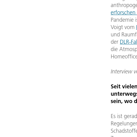
anthropoge
erforschen
Pandemie is
Voigt vom
und Raumfah
der
DLR-Fa
die Atmosp
Homeoffice
Interview 
Seit viele
unterwegs
sein, wo 
Es ist ger
Regelungen
Schadstoff