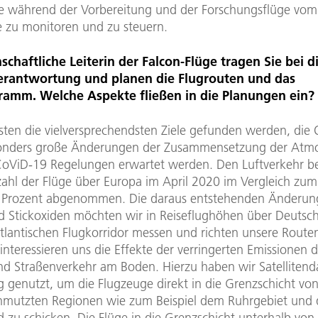
e während der Vorbereitung und der Forschungsflüge vom
 zu monitoren und zu steuern.
schaftliche Leiterin der Falcon-Flüge tragen Sie bei d
erantwortung und planen die Flugrouten und das
amm. Welche Aspekte fließen in die Planungen ein?
sten die vielversprechendsten Ziele gefunden werden, die 
onders große Änderungen der Zusammensetzung der Atm
CoViD-19 Regelungen erwartet werden. Den Luftverkehr be
zahl der Flüge über Europa im April 2020 im Vergleich zum
 Prozent abgenommen. Die daraus entstehenden Änderun
d Stickoxiden möchten wir in Reiseflughöhen über Deutsc
lantischen Flugkorridor messen und richten unsere Route
nteressieren uns die Effekte der verringerten Emissionen 
und Straßenverkehr am Boden. Hierzu haben wir Satellitend
 genutzt, um die Flugzeuge direkt in die Grenzschicht von
chmutzten Regionen wie zum Beispiel dem Ruhrgebiet und 
 zu schicken. Die Flüge in die Grenzschicht unterhalb von