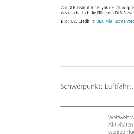
Am DLR-Institut für Physik der Atmosphär
wissenschaftlich die Flüge des DLR-Fors
Bild:
1
/
2
,
Credit:
© DLR. Alle Rechte vor
Schwerpunkt: Luftfahrt
Weltweit w
Aktivitäte
wenige Flu