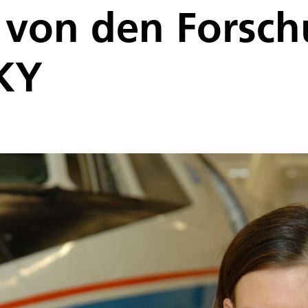
t von den Forsc
KY