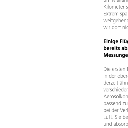
Kilometer 
Extrem spa
weitgehend
wir dort nic
Einige Fl
bereits ab
Messunge
Die ersten
in der obe
derzeit ähn
verschiede
Aerosolkon
passend zu
bei der Ver
Luft. Sie b
und absorb