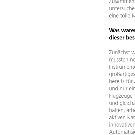
Zusammens
untersuche
eine tolle 
Was waren
dieser be
Zunächst w
mussten ne
Instrument
großartiges
bereits fü
und nur ein
Flugzeuge t
und gleich
halten, arb
aktiven Ka
innovativen
Automatisi