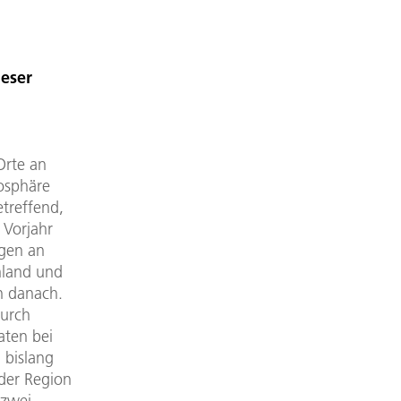
ieser
Orte an
osphäre
treffend,
 Vorjahr
gen an
hland und
n danach.
durch
aten bei
 bislang
der Region
 zwei