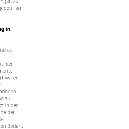
ungen zu
 jeden Tag
g in
nd es
t hier
umente
ert waren
e
 bringen
ng zu
zt in der
ine der
te
en Bedarf,