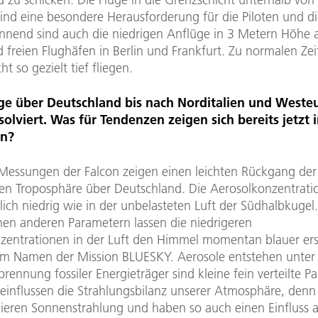
sind eine besondere Herausforderung für die Piloten und d
nnend sind auch die niedrigen Anflüge in 3 Metern Höhe 
 freien Flughäfen in Berlin und Frankfurt. Zu normalen Ze
ht so gezielt tief fliegen.
üge über Deutschland bis nach Norditalien und Weste
solviert. Was für Tendenzen zeigen sich bereits jetzt 
n?
 Messungen der Falcon zeigen einen leichten Rückgang der
ren Troposphäre über Deutschland. Die Aerosolkonzentratio
lich niedrig wie in der unbelasteten Luft der Südhalbkuge
nen anderen Parametern lassen die niedrigeren
zentrationen in der Luft den Himmel momentan blauer er
m Namen der Mission BLUESKY. Aerosole entstehen unte
brennung fossiler Energieträger sind kleine fein verteilte Par
eeinflussen die Strahlungsbilanz unserer Atmosphäre, denn 
ieren Sonnenstrahlung und haben so auch einen Einfluss a