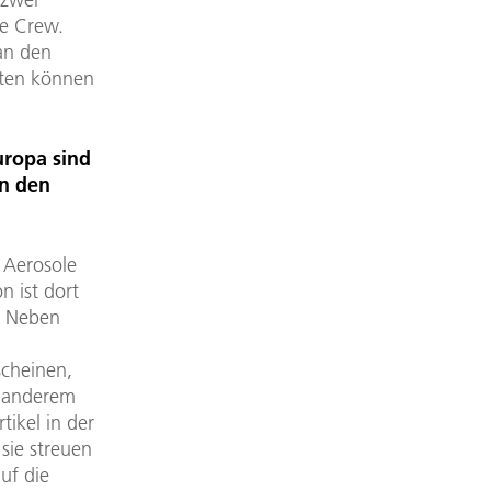
ie Crew.
an den
iten können
uropa sind
in den
 Aerosole
n ist dort
l. Neben
scheinen,
r anderem
tikel in der
sie streuen
uf die