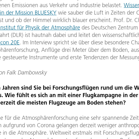
nen Emissionen aus Verkehr und Industrie belastet.
Wissen
 in der Mission BLUESKY
wie sauber die Luft in Zeiten der 
t und ob der Himmel wirklich blauer erscheint. Prof. Dr. C
Institut für Physik der Atmosphäre
des Deutschen Zentrum f
rt (DLR) ist hautnah dabei und leitet den wissenschaftlic
lcon 20E
. Im Interview spricht sie über diese besondere Ch
härenforschung, Anflüge drei Meter über dem Boden, au
 gesteuerte Instrumente und erste Tendenzen der Messun
von Falk Dambowsky
n Jahren sind Sie bei Forschungsflügen rund um die W
. Wie fühlt es sich an mit einer Flugkampagne in der
derzeit die meisten Flugzeuge am Boden stehen?
ade für die Atmosphärenforschung eine sehr spannende Zeit
 aufgrund von Corona gelangen derzeit weniger anthrop
e in die Atmosphäre. Weltweit erstmals mit Forschungsflu