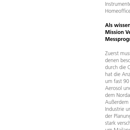
Instrument
Homeoffice
Als wissen
Mission V
Messprogr
Zuerst mus
denen bes
durch die 
hat die An
um fast 90
Aerosol un
dem Nordat
Außerdem i
Industrie 
der Planung
stark vers
um Mailand