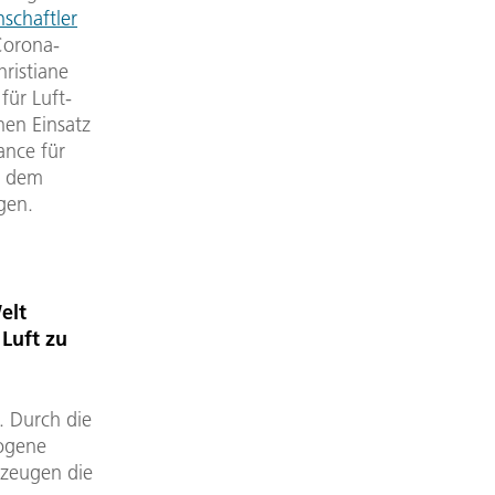
schaftler
Corona-
hristiane
ür Luft-
hen Einsatz
ance für
s dem
gen.
elt
 Luft zu
. Durch die
ogene
gzeugen die