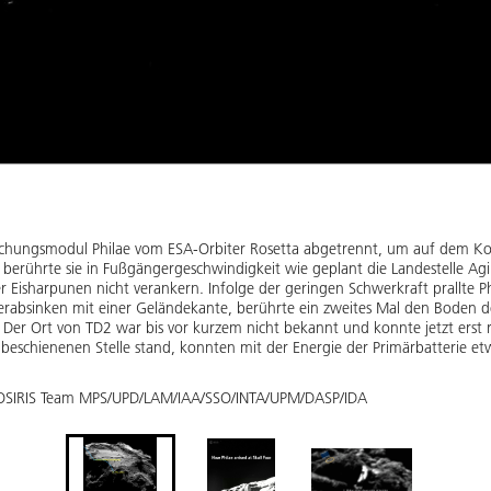
chungsmodul Philae vom ESA-Orbiter Rosetta abgetrennt, um auf dem 
 berührte sie in Fußgängergeschwindigkeit wie geplant die Landestelle Agil
r Eisharpunen nicht verankern. Infolge der geringen Schwerkraft prallte P
 Herabsinken mit einer Geländekante, berührte ein zweites Mal den Boden 
 Der Ort von TD2 war bis vor kurzem nicht bekannt und konnte jetzt erst
beschienenen Stelle stand, konnten mit der Energie der Primärbatterie e
 OSIRIS Team MPS/UPD/LAM/IAA/SSO/INTA/UPM/DASP/IDA