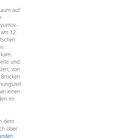
chaum auf
e
uryumov-
e am 12.
tschen
en
d kam.
seite und
rzen, von
n Brocken
hungszeit
 an einen
nden im
ach dem
ch über
unden