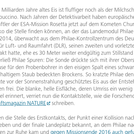
 Milliarden Jahre altes Eis ist fluffiger noch als der Milchs
uccino. Nach Jahren der Detektivarbeit haben europäisch
ftler der ESA-Mission Rosetta jetzt auf dem Kometen Ch
o die Stelle finden können, an der das Landemodul Phila
014, überwacht aus dem Philae-Kontrollzentrum des Deu
ür Luft- und Raumfahrt (DLR), seinen zweiten und vorletzt
kt hatte, ehe es 30 Meter weiter endgültig zum Stillstan
rließ Philae Spuren: Die Sonde drückte sich mit ihrer Ober
e für den Probenbohrer in den eisigen Spalt eines schwa
fhaltigem Staub bedeckten Brockens. So kratzte Philae de
gte vor der Sonnenstrahlung geschütztes Eis aus der Entste
 frei. Die blanke, helle Eisfläche, deren Umriss ein wenig
l erinnert, verriet nun die Kontaktstelle, wie die Forsche
aftsmagazin NATURE
schreiben.
n die Stelle des Erstkontakts, der Punkt einer Kollision n
ben und der finale Landeplatz bekannt, an dem Philae na
den zur Ruhe kam und
gegen Missionsende 2016 auch gef