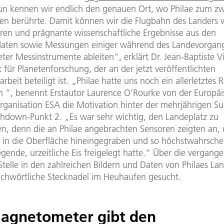
un kennen wir endlich den genauen Ort, wo Philae zum z
n berührte. Damit können wir die Flugbahn des Landers v
eren und prägnante wissenschaftliche Ergebnisse aus den
daten sowie Messungen einiger während des Landevorgan
ter Messinstrumente ableiten“, erklärt Dr. Jean-Baptiste 
t für Planetenforschung, der an der jetzt veröffentlichten
rbeit beteiligt ist. „Philae hatte uns noch ein allerletztes R
 ”, benennt Erstautor Laurence O’Rourke von der Europä
ganisation ESA die Motivation hinter der mehrjährigen S
chdown-Punkt 2. „Es war sehr wichtig, den Landeplatz zu
ren, denn die an Philae angebrachten Sensoren zeigten an, 
h in die Oberfläche hineingegraben und so höchstwahrschei
egende, urzeitliche Eis freigelegt hatte.“ Über die vergang
telle in den zahlreichen Bildern und Daten von Philaes La
richwörtliche Stecknadel im Heuhaufen gesucht.
agnetometer gibt den