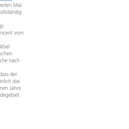
weiten Mal
ollständig
gs
Vincent vom
ätsel
ischen
uche nach
dass der
nlich das
enen Jahre
ndegebiet