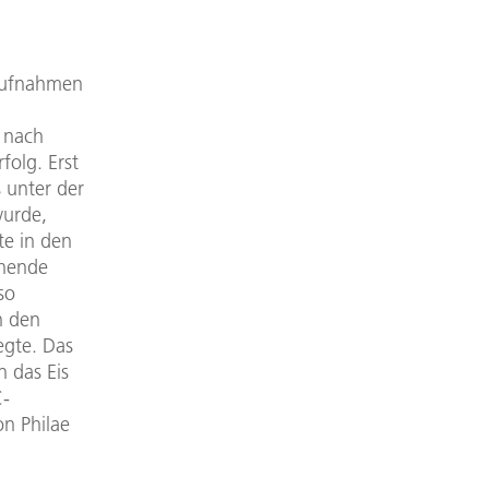
 Aufnahmen
 nach
folg. Erst
unter der
wurde,
te in den
ehende
so
n den
egte. Das
 das Eis
C-
on Philae