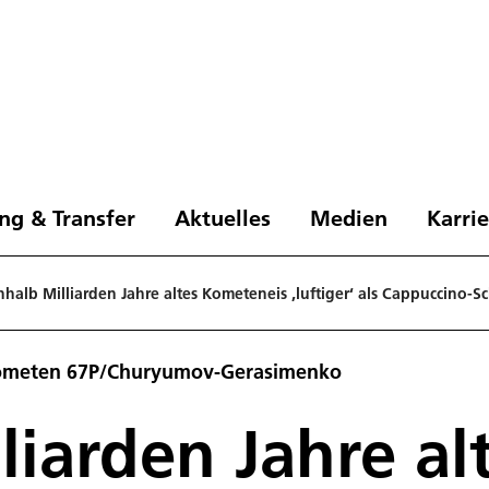
ng & Transfer
Aktuelles
Medien
Karri
nhalb Milliarden Jahre altes Kometeneis ‚luftiger‘ als Cappuccino-
Kometen 67P/Churyumov-Gerasimenko
lliarden Jahre a