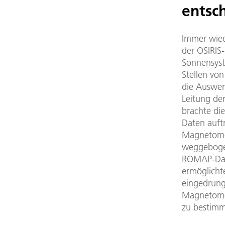
entsc
Immer wied
der OSIRIS
Sonnensyst
Stellen von
die Auswe
Leitung de
brachte die
Daten auft
Magnetomet
weggebogen
ROMAP-Date
ermöglicht
eingedrun
Magnetomet
zu bestim