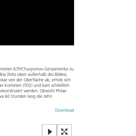
Für die Wiedergabe di
Datenschutz-Einstellu
Philaes zweiter, vorletzter K
Kometen 67P/Churyumov-Gerasimenko zu
kia (links oben außerhalb des Bildes).
hilae von der Oberfläche ab, erhob sich
Rosettas Landemodul Philae set
des Kometen (TD2) und kam schließlich
Landung hob das Modul wieder ab
 rekonstruiert werden. Obwohl Philae
Touchdown-Standort wurde jetzt i
twa 60 Stunden lang die zehn
Oberfläche in Richtung von „Touc
ankam.
Download
Bild:
2
/
11
,
Credit:
Bilder: ESA/R