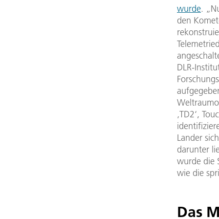
wurde
. „N
den Komete
rekonstrui
Telemetrie
angeschalte
DLR-Institu
Forschungsa
aufgegeben
Weltraumor
‚TD2‘, Tou
identifizie
Lander sic
darunter li
wurde die S
wie die sp
Das M