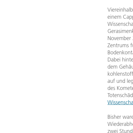
Viereinhalb
einem Capp
Wissenscha
Gerasimenk
November 2
Zentrums f
Bodenkonta
Dabei hinte
dem Gehäus
kohlenstof
auf und le
des Kometen
Totenschäde
Wissensch
Bisher ware
Wiederabhe
zwei Stun