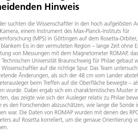
heidenden Hinweis
er suchten die Wissenschaftler in den hoch aufgelösten
-Kamera, einem Instrument des Max-Planck-Instituts für
emforschung (MPS) in Göttingen auf dem Rosetta-Orbiter,
 blankem Eis in der vermuteten Region – lange Zeit ohne Er
rtung von Messungen mit dem Magnetometer ROMAP, das 
r Technischen Universität Braunschweig für Philae gebaut 
 Wissenschaftler auf die richtige Spur. Das Team untersuch
retende Änderungen, als sich der 48 cm vom Lander abst
erausleger beim Treffen auf die Oberfläche bewegte – al
 wurde. Dabei ergab sich ein charakteristisches Muster i
n, das zeigte wie sich der Ausleger relativ zu Philae bew
e es den Forschenden abzuschätzen, wie lange die Sonde in
gen war. Die Daten von ROMAP wurden mit denen des RP
ers auf Rosetta korreliert, um die genaue Orientierung v
men.