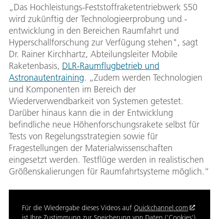
„Das Hochleistungs-Feststoffraketentriebwerk S50
wird zukünftig der Technologieerprobung und -
entwicklung in den Bereichen Raumfahrt und
Hyperschallforschung zur Verfügung stehen", sagt
Dr. Rainer Kirchhartz, Abteilungsleiter Mobile
Raketenbasis,
DLR-Raumflugbetrieb und
Astronautentraining
. „Zudem werden Technologien
und Komponenten im Bereich der
Wiederverwendbarkeit von Systemen getestet.
Darüber hinaus kann die in der Entwicklung
befindliche neue Höhenforschungsrakete selbst für
Tests von Regelungsstrategien sowie für
Fragestellungen der Materialwissenschaften
eingesetzt werden. Testflüge werden in realistischen
Größenskalierungen für Raumfahrtsysteme möglich.“
Für die Wiedergabe dieses Videos auf
Quickchannel.com
ist Ihre Zustimmung zur Speicherung von Daten ('Cookies')