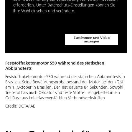
erforderlich. Unter
Datenschutz-Einstellungen
können Sie
Ihre Wahl einsehen und verändern.
Zustimmen und Video
anzeigen
Feststoffraketenmotor S50 während des statischen
Abbrandtests
Feststoffraketenmotor S50 während des statischen Abbrandtests in
Brasilien. Seine Bewährungsprobe bestand der Motor bei dem Test
am 1. Oktober in Brasilien. Der Test dauerte 84 Sekunden. Sowohl
Treibstoff als auch Oxidator sind feste Stoffe – eingebettet in ein
Gehäuse aus kohlefaserverstärkten Verbundwerkstoffen.
Credit:
DCTA/IAE