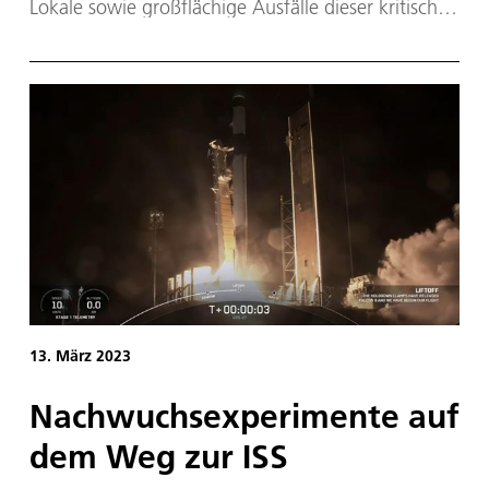
Lokale sowie großflächige Ausfälle dieser kritischen
Infrastruktur würden schwerwiegende Folgen nach
sich ziehen. Vor allem in Krisen- und
Katastrophenfällen sind dauerhaft funktionierende
Kommunikationswege von großer Bedeutung, da
sie die Durchführung von Hilfs- und
Rettungsmissionen erleichtern.
13. März 2023
Nach­wuchs­ex­pe­ri­men­te auf
dem Weg zur ISS