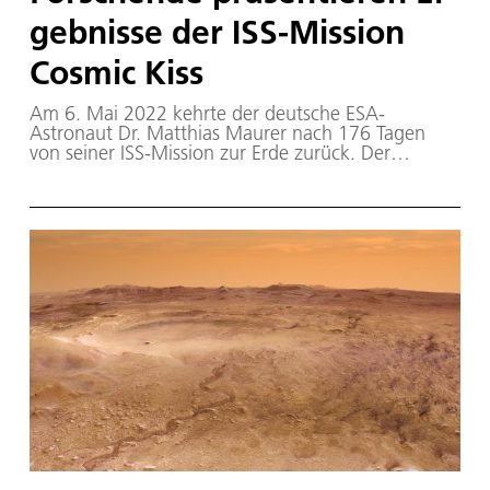
geb­nis­se der ISS-Missi­on
Cos­mic Kiss
Am 6. Mai 2022 kehrte der deutsche ESA-
Astronaut Dr. Matthias Maurer nach 176 Tagen
von seiner ISS-Mission zur Erde zurück. Der
gebürtige Saarländer flog als vierter Deutscher am
10. November 2021 zur Internationalen
Raumstation ISS. Der 53-jährige
Materialwissenschaftler aus St. Wendel war der
erste Deutsche, der an Bord einer SpaceX-Dragon-
Raumkapsel des kommerziellen NASA-Crew-
Programms gemeinsam mit den NASA-
Astronauten Raja Chari, Thomas Marshburn und
der NASA-Kollegin Kayla Barron zur Raumstation
flog.