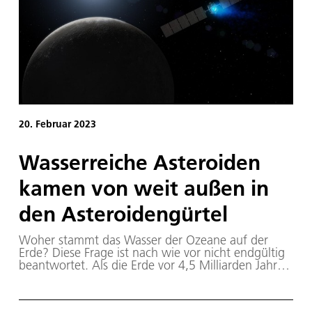
ihr eigenes Missionslogo für eine echte
Forschungsrakete des DLR.
20. Februar 2023
Wasserreiche Asteroiden
kamen von weit außen in
den Asteroidengürtel
Woher stammt das Wasser der Ozeane auf der
Erde? Diese Frage ist nach wie vor nicht endgültig
beantwortet. Als die Erde vor 4,5 Milliarden Jahren
entstand, hat sie aus dem solaren „Urnebel“ auch
einen Anteil an flüchtigen Stoffen erhalten, die bei
der Verfestigung eines frühen Magmaozeans und