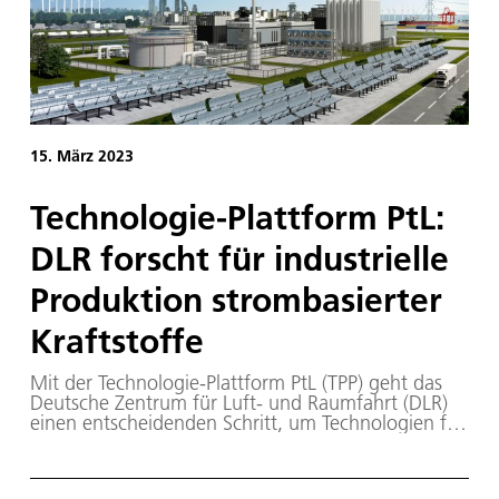
15. März 2023
Tech­no­lo­gie-Platt­form PtL:
DLR forscht für in­dus­tri­el­le
Pro­duk­ti­on strom­ba­sier­ter
Kraft­stof­fe
Mit der Technologie-Plattform PtL (TPP) geht das
Deutsche Zentrum für Luft- und Raumfahrt (DLR)
einen entscheidenden Schritt, um Technologien für
die Produktion strombasierter Kraftstoffe – auch
Power-to-Liquid-Kraftstoffe (PtL) oder E-Fuels
genannt – in industriellem Maßstab