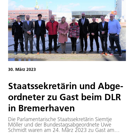
30. März 2023
Staats­se­kre­tä­rin und Ab­ge­
ord­ne­ter zu Gast beim DLR
in Bre­mer­ha­ven
Die Parlamentarische Staatssekretärin Siemtje
Möller und der Bundestagsabgeordnete Uwe
Schmidt waren am 24. März 2023 zu Gast am