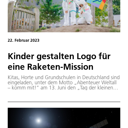
22. Februar 2023
Kinder gestalten Logo für
eine Raketen-Mission
Kitas, Horte und Grundschulen in Deutschland sind
eingeladen, unter dem Motto „Abenteuer Weltall
– komm mit!“ am 13. Juni den „Tag der kleinen
Forscher“ zu feiern. Dazu hat die Stiftung „Haus
der kleinen Forscher“ mit Unterstützung durch das
Deutsche Zentrum für Luft- und Raumfahrt (DLR)
Material mit Forschungsideen und kindgerechtem
Wissen rund um das Thema Weltall
zusammengestellt. Ein besonderes Highlight ist
eine Malaktion: Die jungen Forschenden gestalten