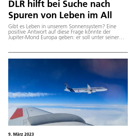
DLR hilft bei Su­che nach
Spu­ren von Le­ben im All
Gibt es Leben in unserem Sonnensystem? Eine
positive Antwort auf diese Frage könnte der
Jupiter-Mond Europa geben: er soll unter seiner
Eisoberfläche einen Wasserozean beherbergen.
Doch wie könnte bei einer Raumfahrtmission
dorthin verhindert werden, dass das Raumschiff die
Landestelle kontaminiert? Dafür hat das Deutsche
Zentrum für Luft- und Raumfahrt (DLR) in einer
einzigartigen Anlage in Göttingen Untersuchungen
durchgeführt. Die Experimente fanden im Auftrag
des Jet Propulsion Laboratory der NASA statt.
9. März 2023