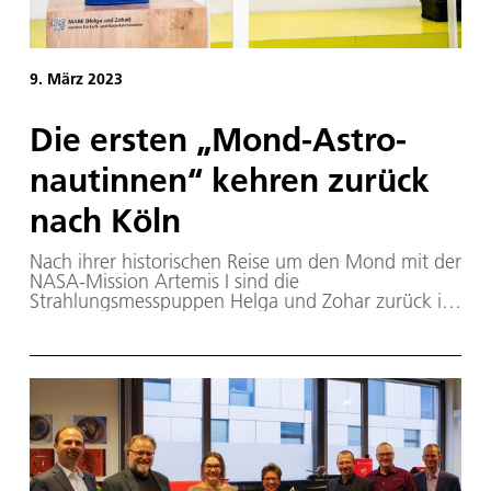
9. März 2023
Die ers­ten „Mond-Astro­
nau­tin­nen“ keh­ren zu­rück
nach Köln
Nach ihrer historischen Reise um den Mond mit der
NASA-Mission Artemis I sind die
Strahlungsmesspuppen Helga und Zohar zurück in
Köln. Am 9. März 2023 präsentierte das Deutsche
Zentrum für Luft- und Raumfahrt (DLR) die beiden
Astronautinnen-Phantome nun erstmals den
Medien am Institut für Luft- und
Raumfahrtmedizin.