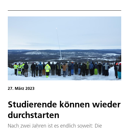
Standort Bremerhaven des Deutschen Zentrum für
Luft- und Raumfahrt (DLR). Bei dem Besuch
informierten sie sich über die Sicherheitsforschung
am DLR und lernten aktuelle Projekte des DLR-
Instituts für den Schutz maritimer
Infrastrukturen kennen.
27. März 2023
Stu­die­ren­de kön­nen wie­der
durch­star­ten
Nach zwei Jahren ist es endlich soweit: Die