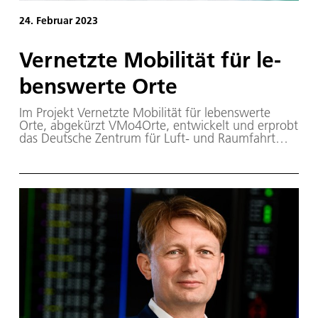
24. Februar 2023
Ver­netz­te Mo­bi­li­tät für le­
bens­wer­te Or­te
Im Projekt Vernetzte Mobilität für lebenswerte
Orte, abgekürzt VMo4Orte, entwickelt und erprobt
das Deutsche Zentrum für Luft- und Raumfahrt
(DLR) Lösungsbausteine für einen
zukunftsweisenden Wandel des Verkehrssystems.
Dazu entwickeln die Wissenschaftlerinnen und
Wissenschaftler neue Mobilitätskonzepte. Diese
sollen klimaverträglich, wettbewerbsfähig,
bedarfsorientiert und nah an den Menschen vor
Ort sein. Die Forschenden werden dabei von
sogenannten Praxispatinnen und Praxispaten
unterstützt.