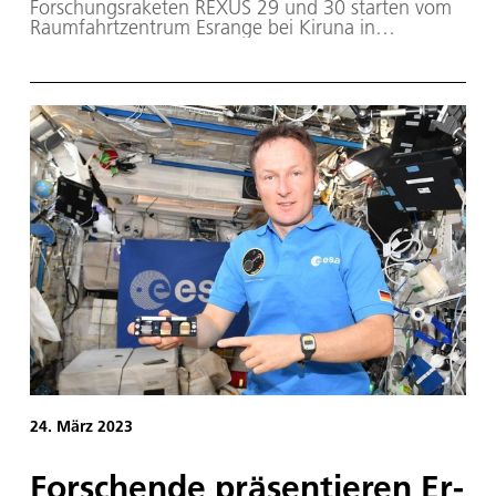
Forschungsraketen REXUS 29 und 30 starten vom
Raumfahrtzentrum Esrange bei Kiruna in
Nordschweden. Ab dem 28. März 2023 öffnet sich
das Startfenster, sofern die Wetterbedingungen
mitspielen. Mit an Bord sind insgesamt neun
Experimente von Universitätsteams aus
Deutschland, Schweden, Rumänien und
Norwegen.
24. März 2023
For­schen­de prä­sen­tie­ren Er­