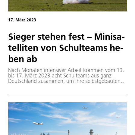
17. März 2023
Sie­ger ste­hen fest – Mi­ni­sa­
tel­li­ten von Schul­teams he­
ben ab
Nach Monaten intensiver Arbeit kommen vom 13.
bis 17. März 2023 acht Schulteams aus ganz
Deutschland zusammen, um ihre selbstgebauten
Minisatelliten zu präsentieren. Beim Highlight des
Wettbewerbes werden die sogenannten CanSats
(engl. für „Dosensatelliten“) mit einer
Modellrakete auf bis zu einen Kilometer Höhe
gebracht und erfüllen dabei ihre selbstgewählte
wissenschaftliche Aufgabe.