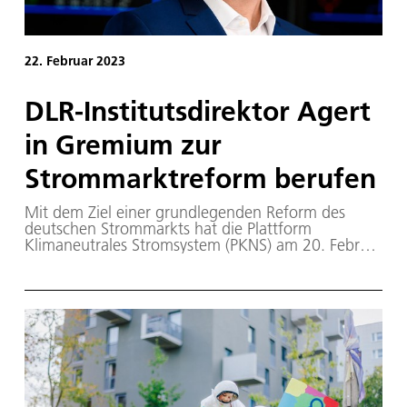
22. Februar 2023
DLR-Institutsdirektor Agert
in Gremium zur
Strommarktreform berufen
Mit dem Ziel einer grundlegenden Reform des
deutschen Strommarkts hat die Plattform
Klimaneutrales Stromsystem (PKNS) am 20. Februar
2023 in Berlin ihre Arbeit aufgenommen. Unter
Leitung von Bundeswirtschaftsminister Robert
Habeck trafen die rund 50 teilnehmenden
Fachleute aus Politik, Wirtschaft und Wissenschaft
erstmals zusammen.