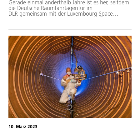
Gerade einmal anderthalb Jahre ist es her, seitdem
die Deutsche Raumfahrtagentur im
DLR gemeinsam mit der Luxembourg Space
Agency (LSA) den Startschuss für den Überflieger-
2-Wettbewerb gegeben hatte. Vom 23. August bis
zum 15. Oktober 2021 hatten beide
Raumfahrtagenturen Studierende dazu aufgerufen,
Ideen für eigene Experimente auf der
Internationalen Raumstation ISS einzureichen.
10. März 2023