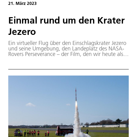
21. März 2023
Ein­mal rund um den Kra­ter
Je­ze­ro
Ein virtueller Flug über den Einschlagskrater Jezero
und seine Umgebung, den Landeplatz des NASA-
Rovers Perseverance – der Film, den wir heute als
Sonderveröffentlichung der Reihe „Marsbild des
Monats“ vorstellen, wurde unter Verwendung
eines Bildmosaiks aus mehreren Einzelaufnahmen
erstellt. Basis hierfür waren Beobachtungen der
hochauflösenden DLR-Stereokamera (HRSC) an
Bord der ESA-Mission Mars Express.