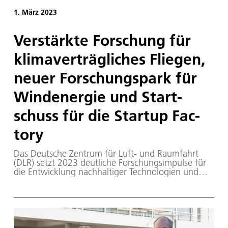
1. März 2023
Ver­stärk­te For­schung für
kli­ma­ver­träg­li­ches Flie­gen,
neu­er For­schungs­park für
Win­d­ener­gie und Start­
schuss für die Star­tup Fac­
to­ry
Das Deutsche Zentrum für Luft- und Raumfahrt
(DLR) setzt 2023 deutliche Forschungsimpulse für
die Entwicklung nachhaltiger Technologien und
deren schnellem Transfer in die Anwendung. Ziel
ist es, Innovationen in Luftfahrt, Raumfahrt,
Energie, Verkehr und Sicherheit bestmöglich für die
Transformation hin zu einer klimaneutralen
Gesellschaft zu nutzen.