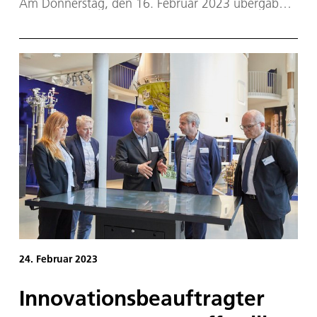
Am Donnerstag, den 16. Februar 2023 übergab
der langjährige Direktor des Instituts Prof.
Christoph Günther an Dr. Florian David. Seit 2008
hat Dr. Florian David als stellvertretender Direktor
des DLR-Instituts für Kommunikation und
Navigation die administrative und kaufmännische
Leitung inne und wurde bereits zum 01. Januar
2023 als Co-Direktor berufen. Nun übernimmt er
die vollständige Leitung des Instituts. Zum 31.März
2023 tritt Prof. Christoph Günther in den
Ruhestand.
24. Februar 2023
Innovationsbeauftragter