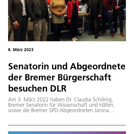
8. März 2023
Se­na­to­rin und Ab­ge­ord­ne­te
der Bre­mer Bür­ger­schaft
be­su­chen DLR
Am 3. März 2022 haben Dr. Claudia Schilling,
Bremer Senatorin für Wissenschaft und Häfen,
sowie die Bremer SPD-Abgeordneten Janina
Strelow und Arno Gottschalk den Standort
Bremerhaven des Deutschen Zentrums für Luft-
und Raumfahrt (DLR) besucht.