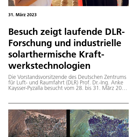
31. März 2023
Be­such zeigt lau­fen­de DLR-
For­schung und in­dus­tri­el­le
so­lar­ther­mi­sche Kraft­
werks­tech­no­lo­gi­en
Die Vorstandsvorsitzende des Deutschen Zentrums
für Luft- und Raumfahrt (DLR) Prof. Dr.-Ing. Anke
Kaysser-Pyzalla besucht vom 28. bis 31. März 2023
verschiedene Testanlagen auf der Iberischen
Halbinsel, an denen mit DLR-Beteiligung neue
Technologien für günstigeren Solarstrom und -
wärme erforscht werden.