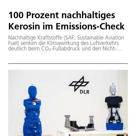
100 Pro­zent nach­hal­ti­ges
Ke­ro­sin im Emis­si­ons-Check
Nachhaltige Kraftstoffe (SAF, Sustainable Aviation
Fuel) senken die Klimawirkung des Luftverkehrs
deutlich beim CO₂-Fußabdruck und den Nicht-
CO₂-Effekten. Zukünftig kann der gezielte Einsatz
von SAF in Kondensstreifen-Regionen dazu
beitragen, die Klimabilanz der Luftfahrt rasch zu
reduzieren.