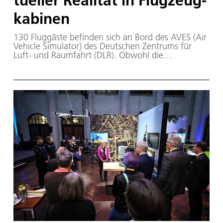
tu­el­ler Rea­li­tät in Flug­zeug­
ka­bi­nen
130 Fluggäste befinden sich an Bord des AVES (Air
Vehicle Simulator) des Deutschen Zentrums für
Luft- und Raumfahrt (DLR). Obwohl die
Passagierinnen und Passagiere in einer
Flugzeugkabine sitzen, nehmen sie an einem
touristisch geführten Stadtrundgang teil. Das DLR
hat in seinem Projekt InDiCaD (Innovative Digital
Cabin Design) untersucht, ob Virtual Reality (VR)
während eines Flugs in der Kabine eingesetzt
werden kann.