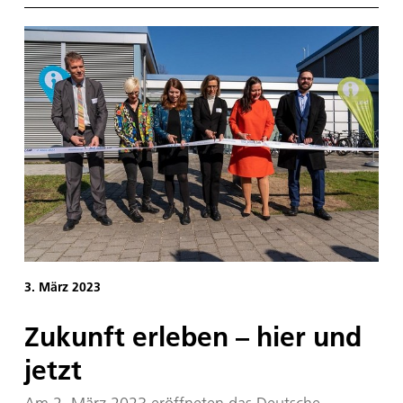
Deutschland entwickeln, an denen DLR-
Forschungsteams innovative Fragestellungen auf
eigener Quanten-Hardware beantworten können.
Zum anderen sollte sie das existierende deutsche
Ökosystem Quantencomputing durch strategische
Investitionen ertüchtigen.
3. März 2023
Zu­kunft er­le­ben – hier und
jetzt