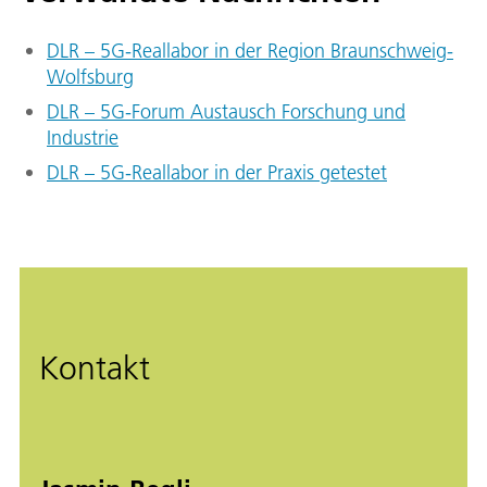
DLR – 5G-Reallabor in der Region Braunschweig-
Wolfsburg
DLR – 5G-Forum Austausch Forschung und
Industrie
DLR – 5G-Reallabor in der Praxis getestet
Kontakt