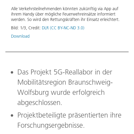
Mit H
 im
Alle Verkehrsteilnehmenden könnten zukünftig via App auf
und s
ihrem Handy über mögliche Feuerwehreinsätze informiert
Bild:
werden. So wird den Rettungskräften ihr Einsatz erleichtert.
Down
Bild:
1
/
3
,
Credit:
DLR (CC BY-NC-ND 3.0)
Download
Das Projekt 5G-Reallabor in der
Mobilitätsregion Braunschweig-
Wolfsburg wurde erfolgreich
abgeschlossen.
Projektbeteiligte präsentierten ihre
Forschungsergebnisse.